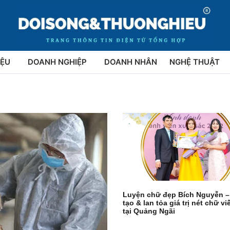
IỆU
DOANH NGHIỆP
DOANH NHÂN
NGHỆ THUẬT
Luyện chữ đẹp Bích Nguyễn –
tạo & lan tỏa giá trị nét chữ vi
tại Quảng Ngãi