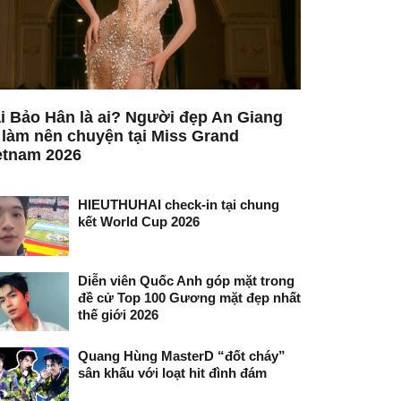
i Bảo Hân là ai? Người đẹp An Giang
 làm nên chuyện tại Miss Grand
etnam 2026
HIEUTHUHAI check-in tại chung
kết World Cup 2026
Diễn viên Quốc Anh góp mặt trong
đề cử Top 100 Gương mặt đẹp nhất
thế giới 2026
Quang Hùng MasterD “đốt cháy”
sân khấu với loạt hit đình đám