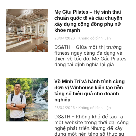
Mẹ Gấu Pilates – Hệ sinh thái
chuẩn quốc tế và câu chuyện
xây dựng cộng đồng phụ nữ
khỏe mạnh
28/04/2026
Không có bình luận
DS&TH – Giữa một thị trường
fitness ngày càng đa dạng và
thiên về tốc độ, Mẹ Gấu Pilates
đang tái định nghĩa lại giá
Võ Minh Trí và hành trình cùng
đơn vị Winhouse kiến tạo nền
tảng số hiệu quả cho doanh
nghiệp
28/04/2026
Không có bình luận
DS&TH – Không khó để tạo ra
một website trong thời đại công
nghệ phát triển.Nhưng để xây
dựng một nền tảng số thực sự