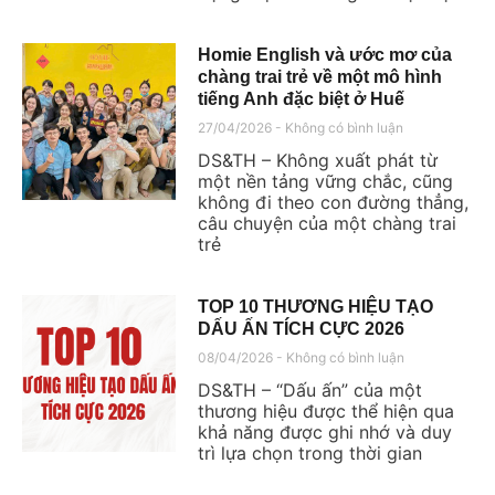
Homie English và ước mơ của
chàng trai trẻ về một mô hình
tiếng Anh đặc biệt ở Huế
27/04/2026
Không có bình luận
DS&TH – Không xuất phát từ
một nền tảng vững chắc, cũng
không đi theo con đường thẳng,
câu chuyện của một chàng trai
trẻ
TOP 10 THƯƠNG HIỆU TẠO
DẤU ẤN TÍCH CỰC 2026
08/04/2026
Không có bình luận
DS&TH – “Dấu ấn” của một
thương hiệu được thể hiện qua
khả năng được ghi nhớ và duy
trì lựa chọn trong thời gian