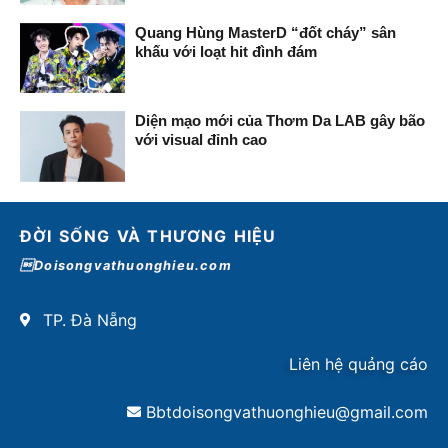
Quang Hùng MasterD “đốt cháy” sân
khấu với loạt hit đình đám
Diện mạo mới của Thơm Da LAB gây bão
với visual đỉnh cao
ĐỜI SỐNG VÀ THƯƠNG HIỆU
Doisongvathuonghieu.com
TP. Đà Nẵng
Liên hệ quảng cáo
Bbtdoisongvathuonghieu@gmail.com