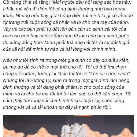
Cô nàng chia sẻ rằng:
“Mọi người đều nói rằng sao hoa hậu,
á hậu mà vẫn đi diễn lót cũng bình thường như bao người
khác. Nhưng nếu bây giờ không diễn thì mình là gì có tiền để
tự trang trải cuộc sống cá nhân và lo cho cha mẹ của mình.
Vậy thì các bạn phải tự đặt lên bàn cân so sánh cái tôi của
bạn cao hơn hay cuộc sống thực tế làm cho bạn hạnh phúc
thì xứng đáng hơn. Mình phải thả nhẹ cái tôi và sự đánh giá
của xã hội để mình tự hào và hài lòng với chính mình.
Nếu như tôi sinh ra trong một gia đình có đầy đủ điều kiện,
ba mẹ dư dả có thể lo mọi thứ cho tôi. Tôi có thể lựa chọn
công việc khác, tương lai khác thì tôi sẽ “kén cá chọn canh”.
Nhưng tôi là Hương Ly, sinh ra trong một gia đình làm nông
bình thường và tôi đang phải chăm lo cho cuộc sống của
mình và lo cho ba mẹ tôi thì tôi làm sao có thể kén chọn. Tôi
cảm thấy hài lòng với chính mình của hiện tại, cuộc sống
không vất vả và tài khoản đủ đầy là hạnh phúc rồi”.