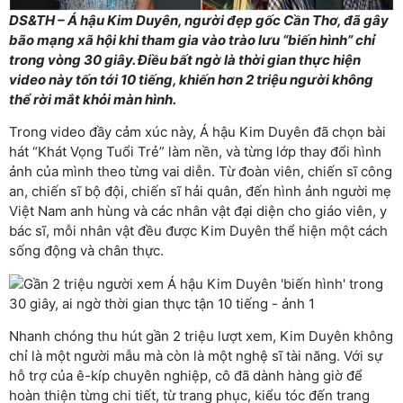
DS&TH – Á hậu Kim Duyên, người đẹp gốc Cần Thơ, đã gây
bão mạng xã hội khi tham gia vào trào lưu “biến hình” chỉ
trong vòng 30 giây. Điều bất ngờ là thời gian thực hiện
video này tốn tới 10 tiếng, khiến hơn 2 triệu người không
thể rời mắt khỏi màn hình.
Trong video đầy cảm xúc này, Á hậu Kim Duyên đã chọn bài
hát “Khát Vọng Tuổi Trẻ” làm nền, và từng lớp thay đổi hình
ảnh của mình theo từng vai diễn. Từ đoàn viên, chiến sĩ công
an, chiến sĩ bộ đội, chiến sĩ hải quân, đến hình ảnh người mẹ
Việt Nam anh hùng và các nhân vật đại diện cho giáo viên, y
bác sĩ, mỗi nhân vật đều được Kim Duyên thể hiện một cách
sống động và chân thực.
Nhanh chóng thu hút gần 2 triệu lượt xem, Kim Duyên không
chỉ là một người mẫu mà còn là một nghệ sĩ tài năng. Với sự
hỗ trợ của ê-kíp chuyên nghiệp, cô đã dành hàng giờ để
hoàn thiện từng chi tiết, từ trang phục, kiểu tóc đến trang