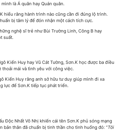
u mình là Á quân hay Quán quân.
K hiểu rằng hành trình nào cũng cần đi đúng lộ trình.
chuẩn bị tâm lý để đón nhận một cách tích cực.
những nghệ sĩ trẻ như Bùi Trường Linh, Công B hay
t suất.
 Ngô Kiến Huy hay Vũ Cát Tường, Sơn.K học được ba điều
thoải mái và tình yêu với công việc.
gô Kiến Huy rằng anh sở hữu tư duy giúp mình đi xa
 lực để Sơn.K tiếp tục phát triển.
khấu Độc Nhất Vô Nhị khiến cái tên Sơn.K phủ sóng mạng
n bản thân đã chuẩn bị tinh thần cho tình huống đó: “
Tôi