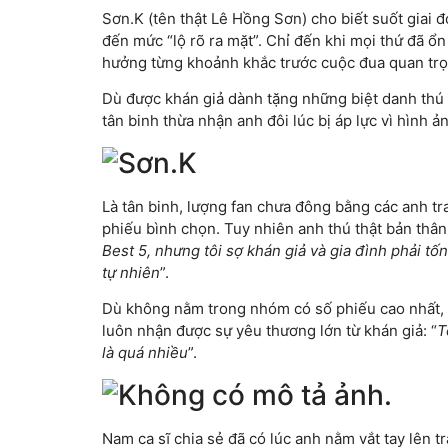
Sơn.K (tên thật Lê Hồng Sơn) cho biết suốt giai 
đến mức “lộ rõ ra mặt”. Chỉ đến khi mọi thứ đã ổ
hưởng từng khoảnh khắc trước cuộc đua quan trọ
Dù được khán giả dành tặng những biệt danh thú 
tân binh thừa nhận anh đôi lúc bị áp lực vì hình
Là tân binh, lượng fan chưa đông bằng các anh tra
phiếu bình chọn. Tuy nhiên anh thú thật bản thân 
Best 5, nhưng tôi sợ khán giả và gia đình phải tốn
tự nhiên
”.
Dù không nằm trong nhóm có số phiếu cao nhất, S
luôn nhận được sự yêu thương lớn từ khán giả: “
T
là quá nhiều
”.
Nam ca sĩ chia sẻ đã có lúc anh nằm vắt tay lên