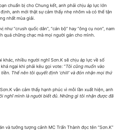
đoạn chuẩn bị cho Chung kết, anh phải chịu áp lực lớn
n định, anh mới thật sự cảm thấy nhẹ nhõm và có thể tận
ng nhất mùa giải.
vị như “crush quốc dân”, “cán bộ” hay “ông cụ non”, nam
 ảnh quá chững chạc mà mọi người gán cho mình.
i khác, nhiều người nghĩ Sơn.K sẽ chịu áp lực về số
khá ngại khi phải kêu gọi vote: “
Tôi cũng muốn vào
 tiền. Thế nên tôi quyết định ‘chill’ và đón nhận mọi thứ
ơn.K vẫn cảm thấy hạnh phúc vì mỗi lần xuất hiện, anh
ôi nghĩ mình là người biết đủ. Những gì tôi nhận được đã
 trán và tưởng tượng cảnh MC Trấn Thành đọc tên “Sơn.K”