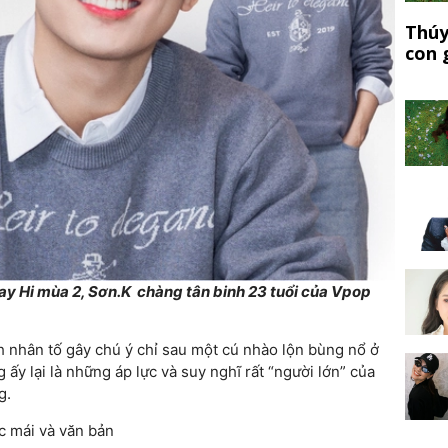
Thúy
con 
y Hi mùa 2, Sơn.K chàng tân binh 23 tuổi của Vpop
h nhân tố gây chú ý chỉ sau một cú nhào lộn bùng nổ ở
ấy lại là những áp lực và suy nghĩ rất “người lớn” của
g.