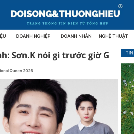
IỆU
DOANH NGHIỆP
DOANH NHÂN
NGHỆ THUẬT
nh: Sơn.K nói gì trước giờ G
TIN
tional Queen 2026