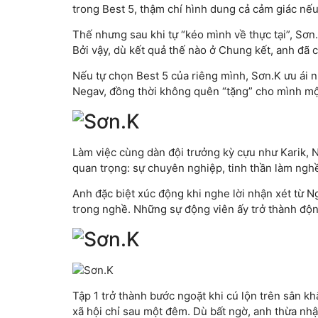
trong Best 5, thậm chí hình dung cả cảm giác nế
Thế nhưng sau khi tự “kéo mình về thực tại”, Sơn.
Bởi vậy, dù kết quả thế nào ở Chung kết, anh đã 
Nếu tự chọn Best 5 của riêng mình, Sơn.K ưu ái 
Negav, đồng thời không quên “tặng” cho mình mộ
Làm việc cùng dàn đội trưởng kỳ cựu như Karik,
quan trọng: sự chuyên nghiệp, tinh thần làm nghề 
Anh đặc biệt xúc động khi nghe lời nhận xét từ N
trong nghề. Những sự động viên ấy trở thành động
Tập 1 trở thành bước ngoặt khi cú lộn trên sân 
xã hội chỉ sau một đêm. Dù bất ngờ, anh thừa nhậ