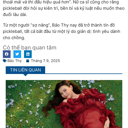
thoải mái và thi đấu hiệu quả hơn
”. Nữ ca sĩ cũng cho rằng
pickleball đòi hỏi sự kiên trì, bền bỉ và kỷ luật nếu muốn theo
đuổi lâu dài.
Từ một người “sợ nắng”, Bảo Thy nay đã trở thành tín đồ
pickleball, tất cả bắt đầu từ một lý do giản dị: tình yêu dành
cho chồng.
Có thể bạn quan tâm
Bảo Thy
Tháng 7 9, 2025
TIN LIÊN QUAN