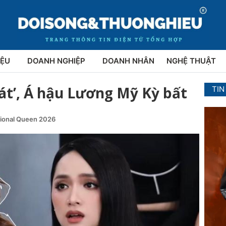
IỆU
DOANH NGHIỆP
DOANH NHÂN
NGHỆ THUẬT
át’, Á hậu Lương Mỹ Kỳ bất
TIN
tional Queen 2026