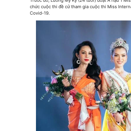
Trước đó, Lương Mỹ Kỳ (24 tuổi) đoạt Á hậu 1 Mi
chức cuộc thi đề cử tham gia cuộc thi Miss Inter
Covid-19.