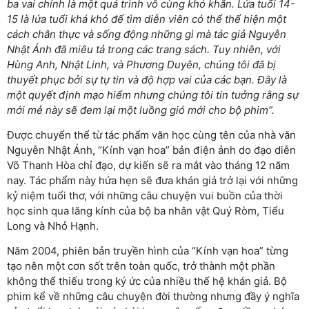
ba vai chính là một quá trình vô cùng khó khăn. Lứa tuổi 14-
15 là lứa tuổi khá khó để tìm diễn viên có thể thể hiện một
cách chân thực và sống động những gì mà tác giả Nguyễn
Nhật Ánh đã miêu tả trong các trang sách. Tuy nhiên, với
Hùng Anh, Nhật Linh, và Phương Duyên, chúng tôi đã bị
thuyết phục bởi sự tự tin và độ hợp vai của các bạn. Đây là
một quyết định mạo hiểm nhưng chúng tôi tin tưởng rằng sự
mới mẻ này sẽ đem lại một luồng gió mới cho bộ phim”.
Được chuyển thể từ tác phẩm văn học cùng tên của nhà văn
Nguyễn Nhật Ánh, “Kính vạn hoa” bản điện ảnh do đạo diễn
Võ Thanh Hòa chỉ đạo, dự kiến sẽ ra mắt vào tháng 12 năm
nay. Tác phẩm này hứa hẹn sẽ đưa khán giả trở lại với những
kỷ niệm tuổi thơ, với những câu chuyện vui buồn của thời
học sinh qua lăng kính của bộ ba nhân vật Quý Ròm, Tiểu
Long và Nhỏ Hạnh.
Năm 2004, phiên bản truyền hình của “Kính vạn hoa” từng
tạo nên một cơn sốt trên toàn quốc, trở thành một phần
không thể thiếu trong ký ức của nhiều thế hệ khán giả. Bộ
phim kể về những câu chuyện đời thường nhưng đầy ý nghĩa