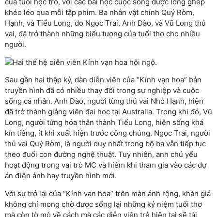
của tuổi học trò, với các bài học cuộc sống được lồng ghép
khéo léo qua mỗi tập phim. Ba nhân vật chính Quý Ròm,
Hạnh, và Tiểu Long, do Ngọc Trai, Anh Đào, và Vũ Long thủ
vai, đã trở thành những biểu tượng của tuổi thơ cho nhiều
người.
Sau gần hai thập kỷ, dàn diễn viên của “Kính vạn hoa” bản
truyền hình đã có nhiều thay đổi trong sự nghiệp và cuộc
sống cá nhân. Anh Đào, người từng thủ vai Nhỏ Hạnh, hiện
đã trở thành giảng viên đại học tại Australia. Trong khi đó, Vũ
Long, người từng hóa thân thành Tiểu Long, hiện sống khá
kín tiếng, ít khi xuất hiện trước công chúng. Ngọc Trai, người
thủ vai Quý Ròm, là người duy nhất trong bộ ba vẫn tiếp tục
theo đuổi con đường nghệ thuật. Tuy nhiên, anh chủ yếu
hoạt động trong vai trò MC và hiếm khi tham gia vào các dự
án điện ảnh hay truyền hình mới.
Với sự trở lại của “Kính vạn hoa” trên màn ảnh rộng, khán giả
không chỉ mong chờ được sống lại những kỷ niệm tuổi thơ
mà còn tò mò về cách mà các diễn viên trẻ hiện tại sẽ tái