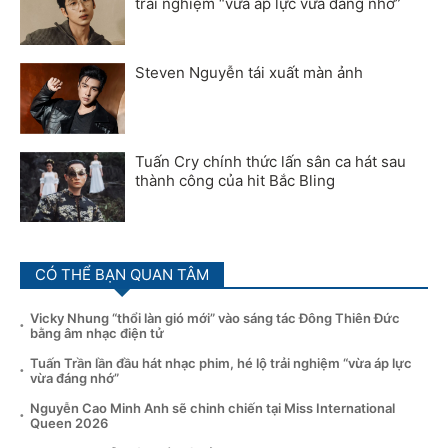
trải nghiệm “vừa áp lực vừa đáng nhớ”
Steven Nguyễn tái xuất màn ảnh
Tuấn Cry chính thức lấn sân ca hát sau
thành công của hit Bắc Bling
CÓ THỂ BẠN QUAN TÂM
Vicky Nhung “thổi làn gió mới” vào sáng tác Đông Thiên Đức
bằng âm nhạc điện tử
Tuấn Trần lần đầu hát nhạc phim, hé lộ trải nghiệm “vừa áp lực
vừa đáng nhớ”
Nguyễn Cao Minh Anh sẽ chinh chiến tại Miss International
Queen 2026