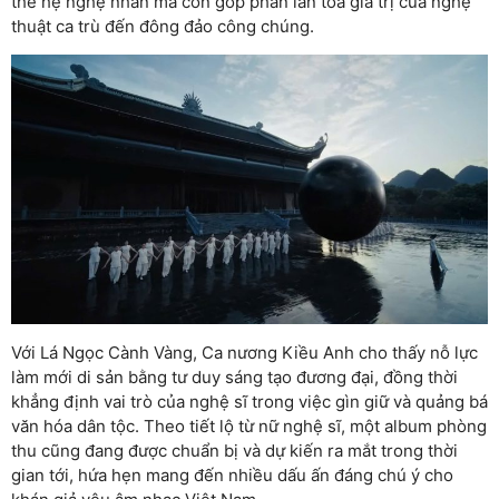
thế hệ nghệ nhân mà còn góp phần lan tỏa giá trị của nghệ
thuật ca trù đến đông đảo công chúng.
Với Lá Ngọc Cành Vàng, Ca nương Kiều Anh cho thấy nỗ lực
làm mới di sản bằng tư duy sáng tạo đương đại, đồng thời
khẳng định vai trò của nghệ sĩ trong việc gìn giữ và quảng bá
văn hóa dân tộc. Theo tiết lộ từ nữ nghệ sĩ, một album phòng
thu cũng đang được chuẩn bị và dự kiến ra mắt trong thời
gian tới, hứa hẹn mang đến nhiều dấu ấn đáng chú ý cho