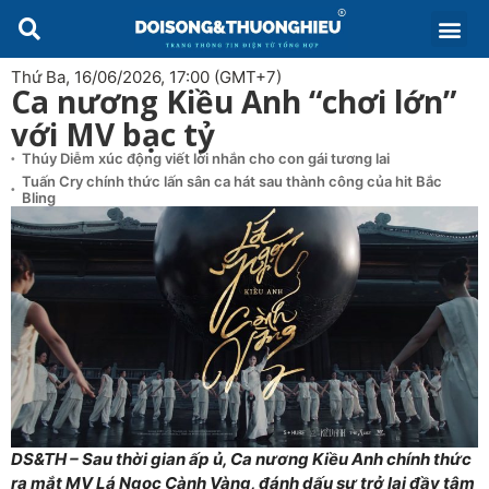
Thứ Ba, 16/06/2026, 17:00 (GMT+7)
Ca nương Kiều Anh “chơi lớn”
với MV bạc tỷ
Thúy Diễm xúc động viết lời nhắn cho con gái tương lai
Tuấn Cry chính thức lấn sân ca hát sau thành công của hit Bắc
Bling
DS&TH – Sau thời gian ấp ủ, Ca nương Kiều Anh chính thức
ra mắt MV Lá Ngọc Cành Vàng, đánh dấu sự trở lại đầy tâm