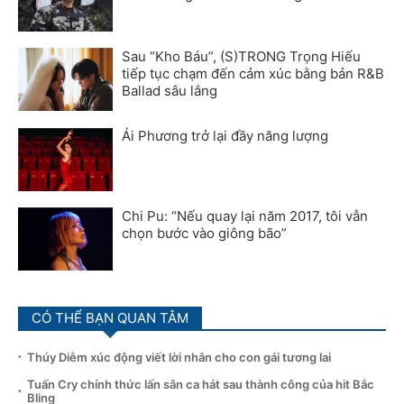
Sau “Kho Báu”, (S)TRONG Trọng Hiếu
tiếp tục chạm đến cảm xúc bằng bản R&B
Ballad sâu lắng
Ái Phương trở lại đầy năng lượng
Chi Pu: “Nếu quay lại năm 2017, tôi vẫn
chọn bước vào giông bão”
CÓ THỂ BẠN QUAN TÂM
Thúy Diễm xúc động viết lời nhắn cho con gái tương lai
Tuấn Cry chính thức lấn sân ca hát sau thành công của hit Bắc
Bling