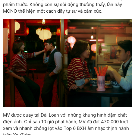
phẩm trước. Không còn sự sôi động thường thấy, lần này
MONO thể hiện một cách đầy tự sự và cảm xúc.
MV được quay tại Đài Loan với những khung hình đậm chất
điện ảnh. Chỉ sau 10 giờ phát hành, MV đã đạt 470.000 lượt
xem và nhanh chóng lọt vào Top 6 BXH âm nhạc thịnh hành
trên YouTube.