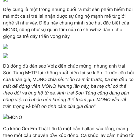
Đây cũng là một trong những buổi ra mắt sản phẩm hiếm hoi
mà một ca sĩ trẻ lại nhận được sự ủng hộ mạnh mẽ từ giới
nghệ sĩ như vậy. Điều này chứng minh sức hút đặc biệt của
MONO, cũng như sự quan tâm của cả showbiz dành cho
giọng ca trẻ đầy triển vọng này.
Dù đông đủ dàn sao Vbiz đến chúc mừng, nhưng anh trai
Sơn Tùng M-TP lại không xuất hiện tại sự kiện. Trước câu hỏi
của khán giả, MONO chia sẻ: “
Lần ra mắt trước, ba mẹ đều có
mặt để động viên MONO. Nhưng lần này, ba mẹ chỉ có thể
theo dõi và ủng hộ từ xa. Anh trai Sơn Tùng cũng đang bận
công việc cá nhân nên không thể tham gia. MONO vẫn rất
trân trọng và biết ơn tình cảm của gia đình
“.
Ca khúc Ôm Em Thật Lâu là một bản ballad sâu lắng, mang
theo một câu chuyện đầy xúc động. Ca khúc lấy cảm hứng từ