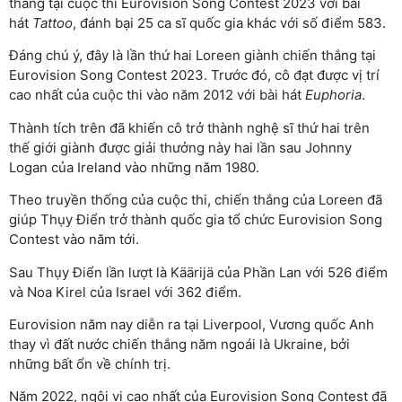
thắng tại cuộc thi Eurovision Song Contest 2023 với bài
hát
Tattoo
, đánh bại 25 ca sĩ quốc gia khác với số điểm 583.
Đáng chú ý, đây là lần thứ hai Loreen giành chiến thắng tại
Eurovision Song Contest 2023. Trước đó, cô đạt được vị trí
cao nhất của cuộc thi vào năm 2012 với bài hát
Euphoria
.
Thành tích trên đã khiến cô trở thành nghệ sĩ thứ hai trên
thế giới giành được giải thưởng này hai lần sau Johnny
Logan của Ireland vào những năm 1980.
Theo truyền thống của cuộc thi, chiến thắng của Loreen đã
giúp Thụy Điển trở thành quốc gia tổ chức Eurovision Song
Contest vào năm tới.
Sau Thụy Điển lần lượt là Käärijä của Phần Lan với 526 điểm
và Noa Kirel của Israel với 362 điểm.
Eurovision năm nay diễn ra tại Liverpool, Vương quốc Anh
thay vì đất nước chiến thắng năm ngoái là Ukraine, bởi
những bất ổn về chính trị.
Năm 2022, ngôi vị cao nhất của Eurovision Song Contest đã