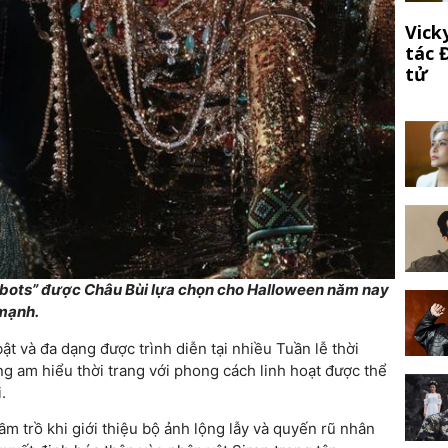
Vick
tác 
tử
obots” được Châu Bùi lựa chọn cho Halloween năm nay
 mạnh.
ật và đa dạng được trình diễn tại nhiều Tuần lễ thời
g am hiểu thời trang với phong cách linh hoạt được thể
.
rầm trồ khi giới thiệu bộ ảnh lộng lẫy và quyến rũ nhân