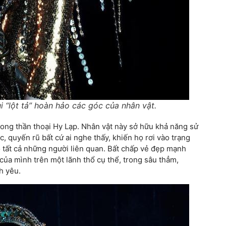
“lột tả” hoàn hảo các góc của nhân vật.
trong thần thoại Hy Lạp. Nhân vật này sở hữu khả năng sử
 quyến rũ bất cứ ai nghe thấy, khiến họ rơi vào trạng
o tất cả những người liên quan. Bất chấp vẻ đẹp mạnh
của mình trên một lãnh thổ cụ thể, trong sâu thẳm,
h yêu.