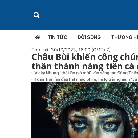
TIN TỨC
ĐỜI SỐNG
THƯƠNG H
Thứ Hai, 30/10/2023, 16:00 (GMT+7)
Châu Bùi khiến công chú
thân thành nàng tiên cá
Vicky Nhung “thổi làn gió mới” vào sáng tác Đông Thi
Tuấn Trần lần đầu hát nhạc phim, hé lộ trải nghiệm “v