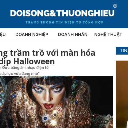
IỆU
DOANH NGHIỆP
DOANH NHÂN
NGHỆ THUẬT
ng trầm trồ với màn hóa
TIN
 dịp Halloween
ên Đức bằng âm nhạc điện tử
ừa áp lực vừa đáng nhớ”