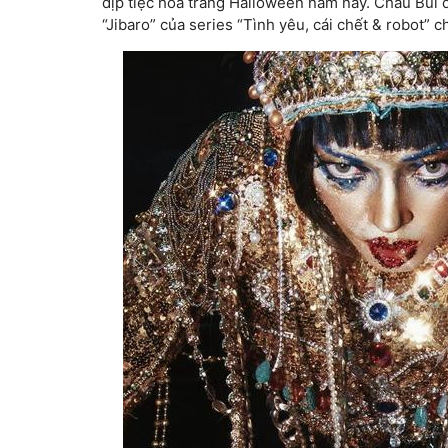
dịp tiệc hóa trang Halloween năm nay. Châu Bùi q
“Jibaro” của series “Tình yêu, cái chết & robot” ch