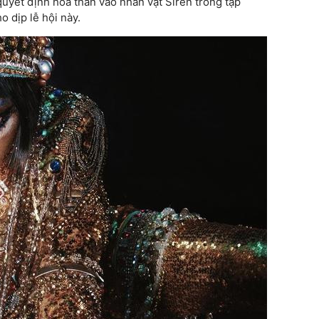
uyết định hóa thân vào nhân vật Siren trong tập
o dịp lễ hội này.