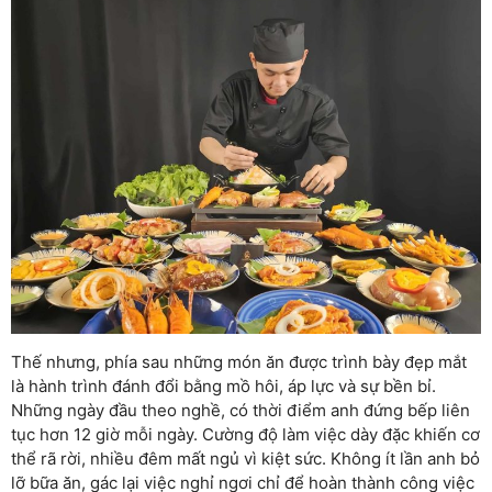
Thế nhưng, phía sau những món ăn được trình bày đẹp mắt
là hành trình đánh đổi bằng mồ hôi, áp lực và sự bền bỉ.
Những ngày đầu theo nghề, có thời điểm anh đứng bếp liên
tục hơn 12 giờ mỗi ngày. Cường độ làm việc dày đặc khiến cơ
thể rã rời, nhiều đêm mất ngủ vì kiệt sức. Không ít lần anh bỏ
lỡ bữa ăn, gác lại việc nghỉ ngơi chỉ để hoàn thành công việc