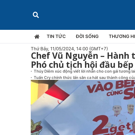
TIN TỨC
ĐỜI SỐNG
THƯƠNG H
Thứ Bảy, 11/05/2024, 14:00 (GMT+7)
Chef Vũ Nguyễn – Hành 
Phó chủ tịch hội đầu bế
Thúy Diễm xúc động viết lời nhắn cho con gái tương la
Tuấn Cry chính thức lấn sân ca hát sau thành công của