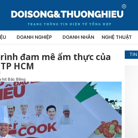
IỆU
DOANH NGHIỆP
DOANH NHÂN
NGHỆ THUẬT
trình đam mê ẩm thực của
TIN
p TP HCM
i
 hit Bắc Bling