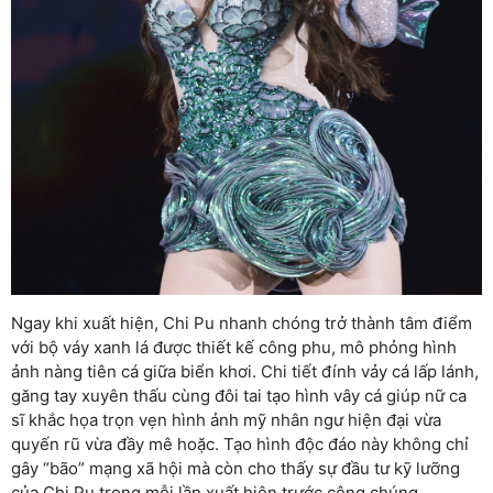
Ngay khi xuất hiện, Chi Pu nhanh chóng trở thành tâm điểm
với bộ váy xanh lá được thiết kế công phu, mô phỏng hình
ảnh nàng tiên cá giữa biển khơi. Chi tiết đính vảy cá lấp lánh,
găng tay xuyên thấu cùng đôi tai tạo hình vây cá giúp nữ ca
sĩ khắc họa trọn vẹn hình ảnh mỹ nhân ngư hiện đại vừa
quyến rũ vừa đầy mê hoặc. Tạo hình độc đáo này không chỉ
gây “bão” mạng xã hội mà còn cho thấy sự đầu tư kỹ lưỡng
của Chi Pu trong mỗi lần xuất hiện trước công chúng.