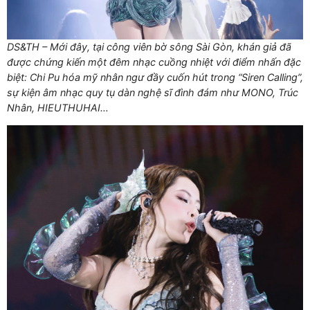
DS&TH – Mới đây, tại công viên bờ sông Sài Gòn, khán giả đã
được chứng kiến một đêm nhạc cuồng nhiệt với điểm nhấn đặc
biệt: Chi Pu hóa mỹ nhân ngư đầy cuốn hút trong “Siren Calling”,
sự kiện âm nhạc quy tụ dàn nghệ sĩ đình đám như MONO, Trúc
Nhân, HIEUTHUHAI…