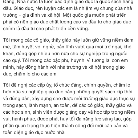
Đảng, Nhà nước ta luôn xác định giáo dục là quốc sách hàng
đầu. Giáo dục, rèn luyện các em là nhiệm vụ chung của nhà
trường – gia đình và xã hội. Một quốc gia muốn phát triển
phải có nền giáo dục chất lượng cao và đầu tư cho giáo dục
chính là đầu tư cho phát triển bền vững.
Tôi mong các cô giáo, thầy giáo hãy luôn giữ vững niềm đam
mê, tâm huyết với nghề, bản lĩnh vượt qua mọi trở ngại, khó
khăn, đóng góp nhiều hơn nữa cho sự nghiệp trồng người
cao quý. Tôi mong các bậc phụ huynh, vì tương lai con em
mình, hãy đồng hành với nhà trường và xã hội trong giáo
dục, chăm lo cho các em.
Tôi đề nghị các cấp ủy, tổ chức đảng, chính quyền, chăm lo
hơn nữa sự nghiệp giáo dục bằng những quyết sách kịp thời
và đúng đắn, xây dựng cho được môi trường giáo dục thực sự
trong sạch, lành mạnh, an toàn, để các cô giáo, thầy giáo và
các học sinh, sinh viên được giảng dạy và học tập trong niềm
vui, hạnh phúc, được phát huy tối đa năng lực sáng tạo, góp
phần quan trọng thực hiện thành công đổi mới căn bản và
toàn diện giáo dục nước nhà.