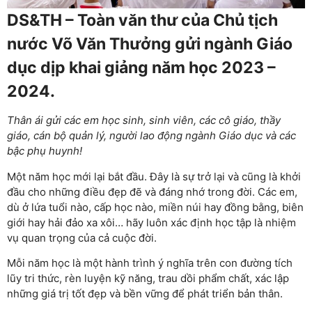
DS&TH – Toàn văn thư của Chủ tịch
nước Võ Văn Thưởng gửi ngành Giáo
dục dịp khai giảng năm học 2023 –
2024.
Thân ái gửi các em học sinh, sinh viên, các cô giáo, thầy
giáo, cán bộ quản lý, người lao động ngành Giáo dục và các
bậc phụ huynh!
Một năm học mới lại bắt đầu. Đây là sự trở lại và cũng là khởi
đầu cho những điều đẹp đẽ và đáng nhớ trong đời. Các em,
dù ở lứa tuổi nào, cấp học nào, miền núi hay đồng bằng, biên
giới hay hải đảo xa xôi… hãy luôn xác định học tập là nhiệm
vụ quan trọng của cả cuộc đời.
Mỗi năm học là một hành trình ý nghĩa trên con đường tích
lũy tri thức, rèn luyện kỹ năng, trau dồi phẩm chất, xác lập
những giá trị tốt đẹp và bền vững để phát triển bản thân.