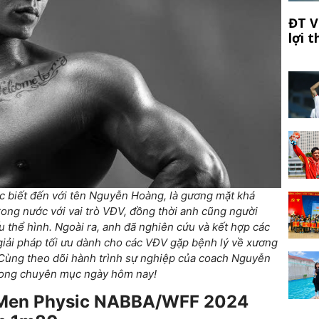
ĐT V
lợi 
biết đến với tên Nguyễn Hoàng, là gương mặt khá
trong nước với vai trò VĐV, đồng thời anh cũng người
u thể hình. Ngoài ra, anh đã nghiên cứu và kết hợp các
 giải pháp tối ưu dành cho các VĐV gặp bệnh lý về xương
 Cùng theo dõi hành trình sự nghiệp của coach Nguyễn
rong chuyên mục ngày hôm nay!
 Men Physic NABBA/WFF 2024