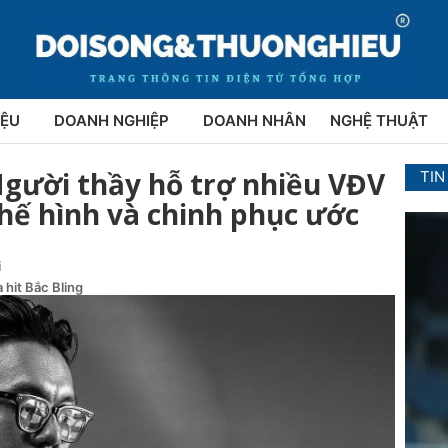
IỆU
DOANH NGHIỆP
DOANH NHÂN
NGHỆ THUẬT
gười thầy hỗ trợ nhiều VĐV
TIN
hế hình và chinh phục ước
i
 hit Bắc Bling