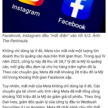
Facebook, Instagram đều “mất điện” vào tối 5/3. Ảnh:
The Peninsula.
Không chỉ dừng lại ở đó, Meta còn mất mát một lượng lớn
doanh thu từ quảng cáo dựa trên thời gian thực. Trong quý IV
năm 2023, công ty này đã thu về 38,7 tỷ đô la Mỹ từ quảng
cáo, mỗi giây đều đem lại cho họ hàng trăm nghìn đô la.
Theo các chuyên gia, Meta đã mất khoảng 26 triệu đô la Mỹ
chỉ trong khoảng thời gian Facebook sập.
Tuy nhiên, mất mát của Meta không chỉ dừng lại ở đó. Các
chuyên gia tài chính ước tính rằng Meta đã mất tổng cộng
khoảng 100 triệu đô la Mỹ do giảm giá cổ phiếu. Theo ông
Dan Ives, giám đốc quản lý của công ty đầu tư Wedbush
Securities ở Los Angeles, Meta đã phải gánh chịu tổn thất