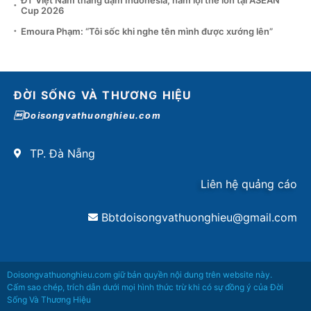
Cup 2026
Emoura Phạm: “Tôi sốc khi nghe tên mình được xướng lên”
ĐỜI SỐNG VÀ THƯƠNG HIỆU
Doisongvathuonghieu.com
TP. Đà Nẵng
Liên hệ quảng cáo
Bbtdoisongvathuonghieu@gmail.com
Doisongvathuonghieu.com giữ bản quyền nội dung trên website này.
Cấm sao chép, trích dẫn dưới mọi hình thức trừ khi có sự đồng ý của Đời
Sống Và Thương Hiệu