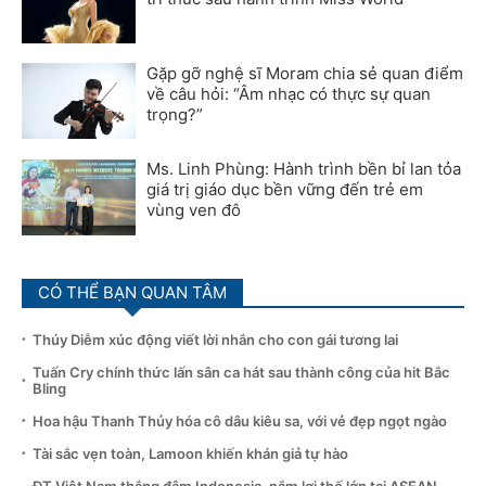
Gặp gỡ nghệ sĩ Moram chia sẻ quan điểm
về câu hỏi: “Âm nhạc có thực sự quan
trọng?”
Ms. Linh Phùng: Hành trình bền bỉ lan tỏa
giá trị giáo dục bền vững đến trẻ em
vùng ven đô
CÓ THỂ BẠN QUAN TÂM
Thúy Diễm xúc động viết lời nhắn cho con gái tương lai
Tuấn Cry chính thức lấn sân ca hát sau thành công của hit Bắc
Bling
Hoa hậu Thanh Thủy hóa cô dâu kiêu sa, với vẻ đẹp ngọt ngào
Tài sắc vẹn toàn, Lamoon khiến khán giả tự hào
ĐT Việt Nam thắng đậm Indonesia, nắm lợi thế lớn tại ASEAN