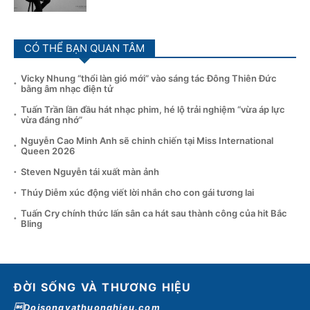
CÓ THỂ BẠN QUAN TÂM
Vicky Nhung “thổi làn gió mới” vào sáng tác Đông Thiên Đức
bằng âm nhạc điện tử
Tuấn Trần lần đầu hát nhạc phim, hé lộ trải nghiệm “vừa áp lực
vừa đáng nhớ”
Nguyễn Cao Minh Anh sẽ chinh chiến tại Miss International
Queen 2026
Steven Nguyễn tái xuất màn ảnh
Thúy Diễm xúc động viết lời nhắn cho con gái tương lai
Tuấn Cry chính thức lấn sân ca hát sau thành công của hit Bắc
Bling
ĐỜI SỐNG VÀ THƯƠNG HIỆU
Doisongvathuonghieu.com