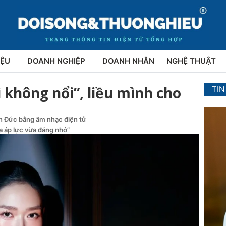
IỆU
DOANH NGHIỆP
DOANH NHÂN
NGHỆ THUẬT
 không nổi”, liều mình cho
TIN
ên Đức bằng âm nhạc điện tử
ừa áp lực vừa đáng nhớ”