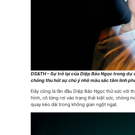
DS&TH – Sự trở lại của
Diệp Bảo Ngọc
trong dự á
chóng thu hút sự chú ý nhờ màu sắc tâm linh pha 
Đây cũng là lần đầu Diệp Bảo Ngọc thử sức với thể 
hình, cô từng rơi vào trạng thái kiệt sức, chóng 
quay kéo dài trong không gian ngột ngạt.