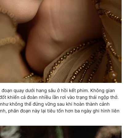
 đoạn quay dưới hang sâu ở hồi kết phim. Không gian
đốt khiến cả đoàn nhiều lần rơi vào trạng thái ngộp thở.
n như không thể đứng vững sau khi hoàn thành cảnh
h, phân đoạn này lại tiêu tốn hơn ba ngày ghi hình liên