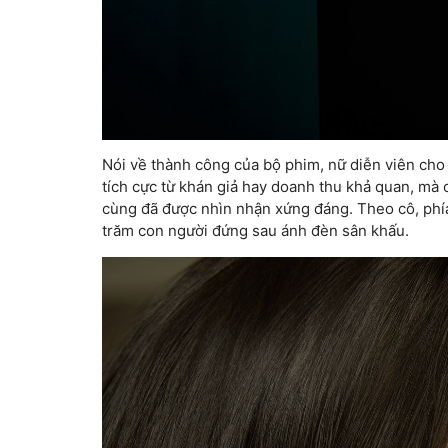
Nói về thành công của bộ phim, nữ diễn viên cho 
tích cực từ khán giả hay doanh thu khả quan, mà 
cùng đã được nhìn nhận xứng đáng. Theo cô, phí
trăm con người đứng sau ánh đèn sân khấu.