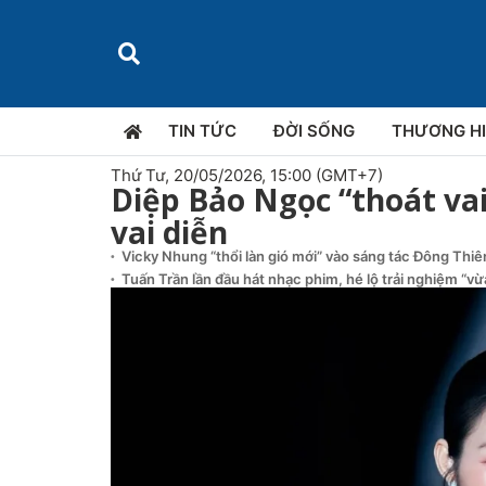
TIN TỨC
ĐỜI SỐNG
THƯƠNG H
Thứ Tư, 20/05/2026, 15:00 (GMT+7)
Diệp Bảo Ngọc “thoát vai
vai diễn
Vicky Nhung “thổi làn gió mới” vào sáng tác Đông Thi
Tuấn Trần lần đầu hát nhạc phim, hé lộ trải nghiệm “v