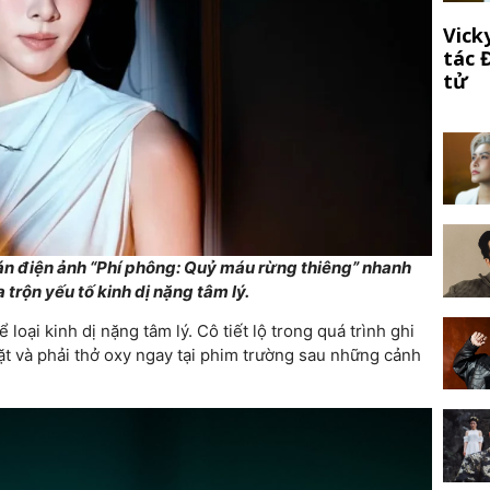
Vick
tác 
tử
n điện ảnh “
Phí phông: Quỷ máu rừng thiêng”
nhanh
trộn yếu tố kinh dị nặng tâm lý.
loại kinh dị nặng tâm lý. Cô tiết lộ trong quá trình ghi
mặt và phải thở oxy ngay tại phim trường sau những cảnh