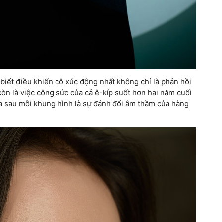
biết điều khiến cô xúc động nhất không chỉ là phản hồi
còn là việc công sức của cả ê-kíp suốt hơn hai năm cuối
a sau mỗi khung hình là sự đánh đổi âm thầm của hàng