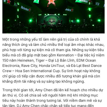
Một trong những yếu tố làm nên giá trị của cô chính là khả
năng thích ứng và làm chủ nhiều thể loại âm nhạc khác nhau,
phù hợp với từng sự kiện mà cô tham gia. Những sự kiện tiêu
biểu mà cô đã góp mặt bao gồm Kennation – Đại tiệc kỷ niệm
150 năm Heineken, Tiger – Đại Lộ Bản Lĩnh, EDM Ocean
Electronia, Rave City, Honda UniTour, và Đà Lạt Best Dance
Crew – Hoa Sen International Cup. Sự linh hoạt này không
chỉ giúp cô tiếp cận được nhiều đối tượng khán giả mà còn
khẳng định tài năng và sự sáng tạo không ngừng.
Trong thời gian tới, Amy Chen đã lên kế hoạch cho nhiều dự
án thú vị. Cô sẽ chia sẻ với người hâm mộ khi những mục
tiêu này hoàn thành trong tương lai. Với niềm đam mê và sự
tận tâm, DJ Amy Chen chắc chắn sẽ tiếp tục mang đến