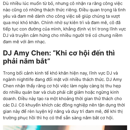
Dù nhiều lúc muốn từ bỏ, nhưng cô nhận ra rằng công việc
nào cũng có những thách thức riêng. Điều quan trọng là tình
yêu và đam mê dành cho công việc sẽ giúp chúng ta vượt
qua mọi khó khăn. Chính nhờ sự kiên trì và đam mê, cô đã
tiếp tục con đường của mình, khẳng định vị trí trong lĩnh vực
DJ và truyền cảm hứng cho nhiều người trẻ có chung niềm
đam mê với âm nhạc.
DJ Amy Chen: “Khi cơ hội đến thì
phải nắm bắt”
Trong bối cảnh kinh tế khó khăn hiện nay, lĩnh vực DJ và
ngành nightlife đang đối mặt với nhiều thách thức. DJ Amy
Chen nhận thấy rằng cơ hội việc làm ngày càng bị thu hẹp
do nhiều quán bar và club phải cắt giảm hoặc ngừng kinh
doanh. Điều này tạo ra một khoảng thời gian thử thách cho
các DJ. Cô khuyến khích các đồng nghiệp nên tận dụng thời
gian này để rèn luyện kỹ năng và duy trì đam mê, để khi thị
trường phục hồi thì họ có thể sẵn sàng nắm bắt cơ hội.