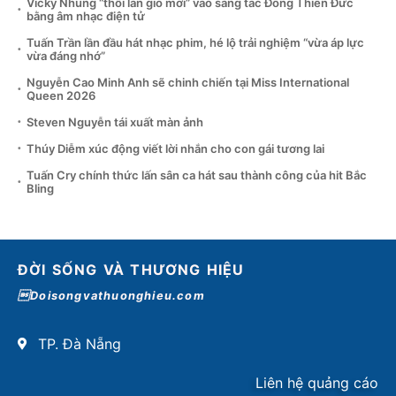
Vicky Nhung “thổi làn gió mới” vào sáng tác Đông Thiên Đức
bằng âm nhạc điện tử
Tuấn Trần lần đầu hát nhạc phim, hé lộ trải nghiệm “vừa áp lực
vừa đáng nhớ”
Nguyễn Cao Minh Anh sẽ chinh chiến tại Miss International
Queen 2026
Steven Nguyễn tái xuất màn ảnh
Thúy Diễm xúc động viết lời nhắn cho con gái tương lai
Tuấn Cry chính thức lấn sân ca hát sau thành công của hit Bắc
Bling
ĐỜI SỐNG VÀ THƯƠNG HIỆU
Doisongvathuonghieu.com
TP. Đà Nẵng
Liên hệ quảng cáo