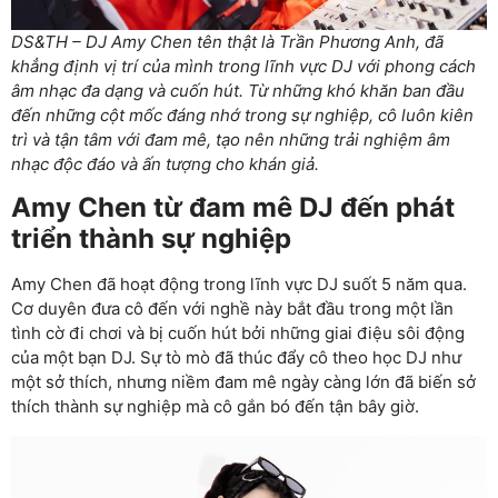
DS&TH – DJ Amy Chen tên thật là Trần Phương Anh, đã
khẳng định vị trí của mình trong lĩnh vực DJ với phong cách
âm nhạc đa dạng và cuốn hút. Từ những khó khăn ban đầu
đến những cột mốc đáng nhớ trong sự nghiệp, cô luôn kiên
trì và tận tâm với đam mê, tạo nên những trải nghiệm âm
nhạc độc đáo và ấn tượng cho khán giả.
Amy Chen từ đam mê DJ đến phát
triển thành sự nghiệp
Amy Chen đã hoạt động trong lĩnh vực DJ suốt 5 năm qua.
Cơ duyên đưa cô đến với nghề này bắt đầu trong một lần
tình cờ đi chơi và bị cuốn hút bởi những giai điệu sôi động
của một bạn DJ. Sự tò mò đã thúc đẩy cô theo học DJ như
một sở thích, nhưng niềm đam mê ngày càng lớn đã biến sở
thích thành sự nghiệp mà cô gắn bó đến tận bây giờ.