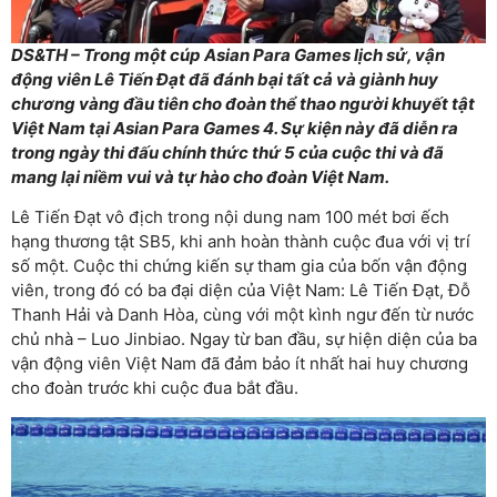
DS&TH – Trong một cúp Asian Para Games lịch sử, vận
động viên Lê Tiến Đạt đã đánh bại tất cả và giành huy
chương vàng đầu tiên cho đoàn thể thao người khuyết tật
Việt Nam tại Asian Para Games 4. Sự kiện này đã diễn ra
trong ngày thi đấu chính thức thứ 5 của cuộc thi và đã
mang lại niềm vui và tự hào cho đoàn Việt Nam.
Lê Tiến Đạt vô địch trong nội dung nam 100 mét bơi ếch
hạng thương tật SB5, khi anh hoàn thành cuộc đua với vị trí
số một. Cuộc thi chứng kiến sự tham gia của bốn vận động
viên, trong đó có ba đại diện của Việt Nam: Lê Tiến Đạt, Đỗ
Thanh Hải và Danh Hòa, cùng với một kình ngư đến từ nước
chủ nhà – Luo Jinbiao. Ngay từ ban đầu, sự hiện diện của ba
vận động viên Việt Nam đã đảm bảo ít nhất hai huy chương
cho đoàn trước khi cuộc đua bắt đầu.