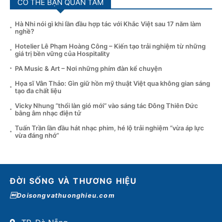
CÓ THỂ BẠN QUAN TÂM
Hà Nhi nói gì khi lần đầu hợp tác với Khắc Việt sau 17 năm làm
nghề?
Hotelier Lê Phạm Hoàng Công – Kiến tạo trải nghiệm từ những
giá trị bền vững của Hospitality
PA Music & Art – Nơi những phím đàn kể chuyện
Họa sĩ Vân Thảo: Gìn giữ hồn mỹ thuật Việt qua không gian sáng
tạo đa chất liệu
Vicky Nhung “thổi làn gió mới” vào sáng tác Đông Thiên Đức
bằng âm nhạc điện tử
Tuấn Trần lần đầu hát nhạc phim, hé lộ trải nghiệm “vừa áp lực
vừa đáng nhớ”
ĐỜI SỐNG VÀ THƯƠNG HIỆU
Doisongvathuonghieu.com