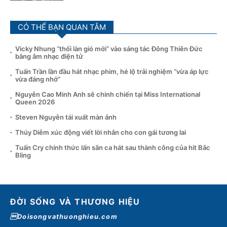
CÓ THỂ BẠN QUAN TÂM
Vicky Nhung “thổi làn gió mới” vào sáng tác Đông Thiên Đức
bằng âm nhạc điện tử
Tuấn Trần lần đầu hát nhạc phim, hé lộ trải nghiệm “vừa áp lực
vừa đáng nhớ”
Nguyễn Cao Minh Anh sẽ chinh chiến tại Miss International
Queen 2026
Steven Nguyễn tái xuất màn ảnh
Thúy Diễm xúc động viết lời nhắn cho con gái tương lai
Tuấn Cry chính thức lấn sân ca hát sau thành công của hit Bắc
Bling
ĐỜI SỐNG VÀ THƯƠNG HIỆU
Doisongvathuonghieu.com