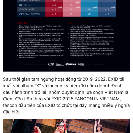
Sau thời gian tạm ngưng hoạt động từ 2019–2022, EXID tái
xuất với album “X” và fancon kỷ niệm 10 năm debut. Đánh
dấu hành trình trở lại, nhóm quyết định lựa chọn Việt Nam là
điểm đến tiếp theo với EXID 2025 FANCON IN VIETNAM,
fancon đầu tiên của EXID tổ chức tại đây, mang nhiều ý nghĩa
đặc biệt.