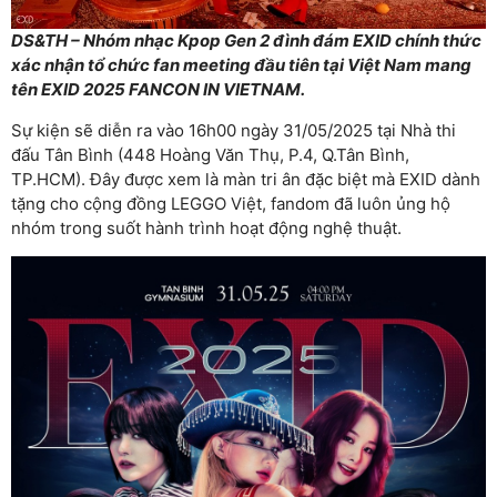
DS&TH – Nhóm nhạc Kpop Gen 2 đình đám EXID chính thức
xác nhận tổ chức fan meeting đầu tiên tại Việt Nam mang
tên EXID 2025 FANCON IN VIETNAM.
Sự kiện sẽ diễn ra vào 16h00 ngày 31/05/2025 tại Nhà thi
đấu Tân Bình (448 Hoàng Văn Thụ, P.4, Q.Tân Bình,
TP.HCM). Đây được xem là màn tri ân đặc biệt mà EXID dành
tặng cho cộng đồng LEGGO Việt, fandom đã luôn ủng hộ
nhóm trong suốt hành trình hoạt động nghệ thuật.