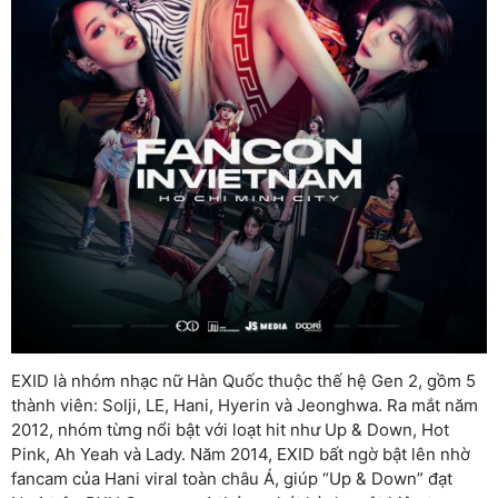
EXID là nhóm nhạc nữ Hàn Quốc thuộc thế hệ Gen 2, gồm 5
thành viên: Solji, LE, Hani, Hyerin và Jeonghwa. Ra mắt năm
2012, nhóm từng nổi bật với loạt hit như Up & Down, Hot
Pink, Ah Yeah và Lady. Năm 2014, EXID bất ngờ bật lên nhờ
fancam của Hani viral toàn châu Á, giúp “Up & Down” đạt