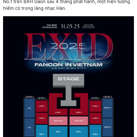
No.1 trên BXH Gaon sau 4 tháng phát hành, một hiện tượng
hiếm có trong làng nhạc Hàn.