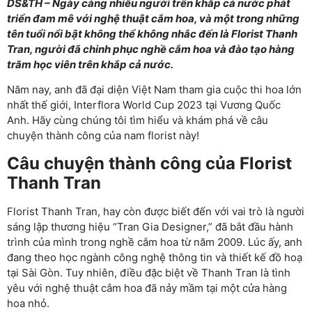
DS&TH – Ngày càng nhiều người trên khắp cả nước phát
triển đam mê với nghệ thuật cắm hoa, và một trong những
tên tuổi nổi bật không thể không nhắc đến là Florist Thanh
Tran, người đã chinh phục nghề cắm hoa và đào tạo hàng
trăm học viên trên khắp cả nước.
Năm nay, anh đã đại diện Việt Nam tham gia cuộc thi hoa lớn
nhất thế giới, Interflora World Cup 2023 tại Vương Quốc
Anh. Hãy cùng chúng tôi tìm hiểu và khám phá về câu
chuyện thành công của nam florist này!
Câu chuyện thành công của Florist
Thanh Tran
Florist Thanh Tran, hay còn được biết đến với vai trò là người
sáng lập thương hiệu “Tran Gia Designer,” đã bắt đầu hành
trình của mình trong nghề cắm hoa từ năm 2009. Lúc ấy, anh
đang theo học ngành công nghệ thông tin và thiết kế đồ hoạ
tại Sài Gòn. Tuy nhiên, điều đặc biệt về Thanh Tran là tình
yêu với nghệ thuật cắm hoa đã nảy mầm tại một cửa hàng
hoa nhỏ.