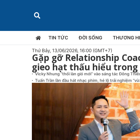
TIN TỨC
ĐỜI SỐNG
THƯƠNG H
Thứ Bảy, 13/06/2026, 16:00 (GMT+7)
Gặp gỡ Relationship Coa
gieo hạt thấu hiểu tron
Vicky Nhung “thổi làn gió mới” vào sáng tác Đông Thi
Tuấn Trần lần đầu hát nhạc phim, hé lộ trải nghiệm “v