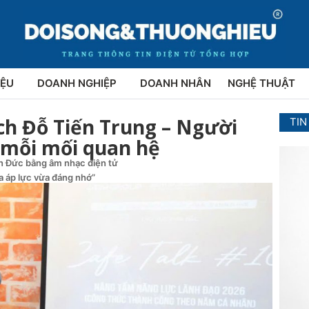
IỆU
DOANH NGHIỆP
DOANH NHÂN
NGHỆ THUẬT
ch Đỗ Tiến Trung – Người
TIN
g mỗi mối quan hệ
ên Đức bằng âm nhạc điện tử
ừa áp lực vừa đáng nhớ”