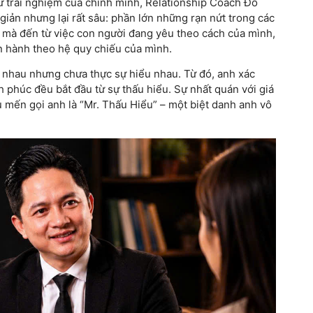
Từ trải nghiệm của chính mình, Relationship Coach Đỗ
iản nhưng lại rất sâu: phần lớn những rạn nứt trong các
 mà đến từ việc con người đang yêu theo cách của mình,
n hành theo hệ quy chiếu của mình.
h nhau nhưng chưa thực sự hiểu nhau. Từ đó, anh xác
 phúc đều bắt đầu từ sự thấu hiểu. Sự nhất quán với giá
ìu mến gọi anh là “Mr. Thấu Hiểu” – một biệt danh anh vô