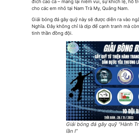
đích cao cả – mang lại niềm vui, sự khích lệ, hỗ t
cho các em nhỏ tại Nam Trà My, Quảng Nam.
Giải bóng đá gây quỹ này sẽ được diễn ra vào n
Nghĩa. Đây không chỉ là dịp để cạnh tranh mà còn l
tinh thần đồng đội.
Giải bóng đá gây quỹ “Hành T
lần I”