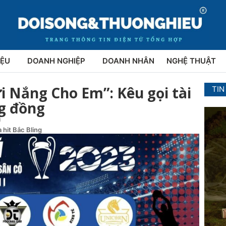
IỆU
DOANH NGHIỆP
DOANH NHÂN
NGHỆ THUẬT
i Nắng Cho Em”: Kêu gọi tài
TIN
ng đồng
i
 hit Bắc Bling