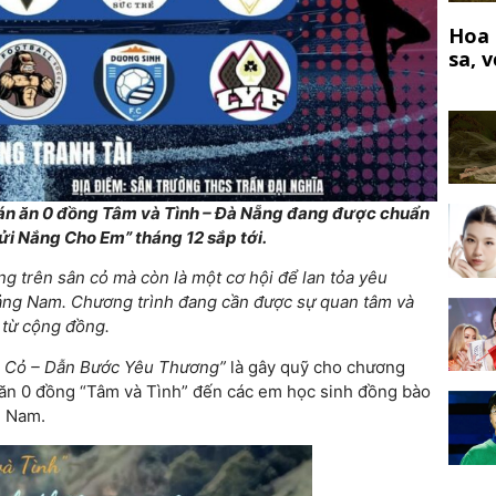
Hoa 
sa, 
uán ăn 0 đồng Tâm và Tình – Đà Nẵng đang được chuẩn
ửi Nắng Cho Em” tháng 12 sắp tới.
ăng trên sân cỏ mà còn là một cơ hội để lan tỏa yêu
ảng Nam. Chương trình đang cần được sự quan tâm và
à từ cộng đồng.
 Cỏ – Dẫn Bước Yêu Thương”
là gây quỹ cho chương
ăn 0 đồng “Tâm và Tình” đến các em học sinh đồng bào
g Nam.