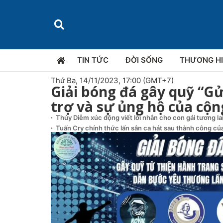
TIN TỨC
ĐỜI SỐNG
THƯƠNG H
Thứ Ba, 14/11/2023, 17:00 (GMT+7)
Giải bóng đá gây quỹ “Gử
trợ và sự ủng hộ của cộ
Thúy Diễm xúc động viết lời nhắn cho con gái tương la
Tuấn Cry chính thức lấn sân ca hát sau thành công của