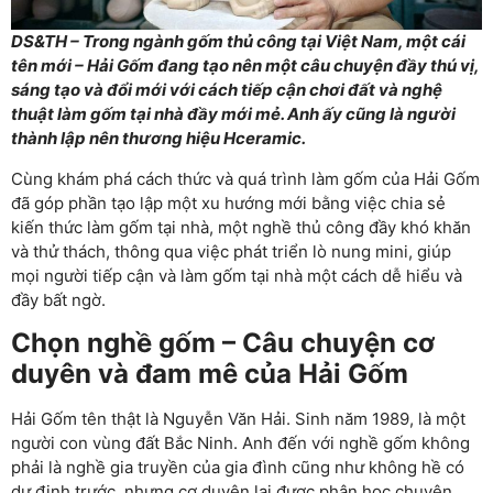
DS&TH – Trong ngành gốm thủ công tại Việt Nam, một cái
tên mới – Hải Gốm đang tạo nên một câu chuyện đầy thú vị,
sáng tạo và đổi mới với cách tiếp cận chơi đất và nghệ
thuật làm gốm tại nhà đầy mới mẻ. Anh ấy cũng là người
thành lập nên thương hiệu Hceramic.
Cùng khám phá cách thức và quá trình làm gốm của Hải Gốm
đã góp phần tạo lập một xu hướng mới bằng việc chia sẻ
kiến thức làm gốm tại nhà, một nghề thủ công đầy khó khăn
và thử thách, thông qua việc phát triển lò nung mini, giúp
mọi người tiếp cận và làm gốm tại nhà một cách dễ hiểu và
đầy bất ngờ.
Chọn nghề gốm – Câu chuyện cơ
duyên và đam mê của Hải Gốm
Hải Gốm tên thật là Nguyễn Văn Hải. Sinh năm 1989, là một
người con vùng đất Bắc Ninh. Anh đến với nghề gốm không
phải là nghề gia truyền của gia đình cũng như không hề có
dự định trước, nhưng cơ duyên lại được phân học chuyên