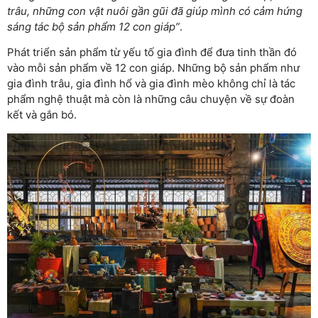
trâu, những con vật nuôi gần gũi đã giúp mình có cảm hứng
sáng tác bộ sản phẩm 12 con giáp”
.
Phát triển sản phẩm từ yếu tố gia đình để đưa tinh thần đó
vào mỗi sản phẩm về 12 con giáp. Những bộ sản phẩm như
gia đình trâu, gia đình hổ và gia đình mèo không chỉ là tác
phẩm nghệ thuật mà còn là những câu chuyện về sự đoàn
kết và gắn bó.