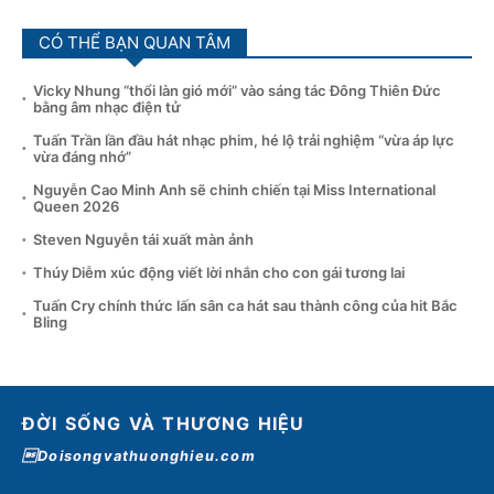
CÓ THỂ BẠN QUAN TÂM
Vicky Nhung “thổi làn gió mới” vào sáng tác Đông Thiên Đức
bằng âm nhạc điện tử
Tuấn Trần lần đầu hát nhạc phim, hé lộ trải nghiệm “vừa áp lực
vừa đáng nhớ”
Nguyễn Cao Minh Anh sẽ chinh chiến tại Miss International
Queen 2026
Steven Nguyễn tái xuất màn ảnh
Thúy Diễm xúc động viết lời nhắn cho con gái tương lai
Tuấn Cry chính thức lấn sân ca hát sau thành công của hit Bắc
Bling
ĐỜI SỐNG VÀ THƯƠNG HIỆU
Doisongvathuonghieu.com