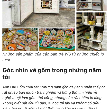
Những sản phẩm của các bạn trẻ WS từ những chiếc lò
mini
Góc nhìn về gốm trong những năm
tới
Anh Hải Gốm chia sẻ:
“Những năm gần đây anh nhận thấy có
rất nhiều bạn muốn trải nghiệm và hứng thú tìm hiểu về
nghệ thuật làm gốm thủ công, nhưng còn rất nhiều lo lắng
không biết bắt đầu từ đâu, đi học thì lâu và không có điều
kiện, bởi nghề gốm là một thử thách khó và còn thiếu rất