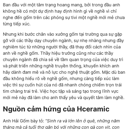
Ban đầu với một tâm trạng hoang mang, bởi trong đầu anh
không hề có một dự định hay định hình gì về nghề vì chỉ
nghe đến gốm trên các phóng sự tivi một nghề mới mẻ chưa
từng tiếp xúc.
Nhưng khi bước chân vào xưởng gốm tại trường qua sự gặp
gỡ với các thầy dạy chuyên ngành, sự nhẹ nhàng nhưng đầy
nghiêm túc từ những người thầy, đã thay đổi cách nhìn của
anh về nghề gốm. Thầy hiệu trưởng cũng như các thầy
chuyên ngành đã chia sẻ về tầm quan trọng của việc duy trì
và phát triển những nghề truyền thống, khuyến khích anh
hãy dành đam mê và nỗ lực cho nghệ thuật gốm. Mặc dù ban
đầu không hiểu rõ về nghề gốm, nhưng càng tiếp xúc làm
việc thì sự cuốn hút của nó đã nhanh chóng chiếm trọn trái
tim chàng trai trẻ. Việc học tập và sáng tạo trong lĩnh vực
mới mẻ này đã làm cho anh thấy yêu và quyết tâm làm nghề.
Nguồn cảm hứng của Hceramic
Anh Hải Gốm bày tỏ:
“Sinh ra và lớn lên ở quê, những năm
tháng mà cả tuổi thơ gắn bó với những con gà con vịt, con