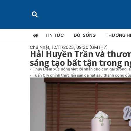
TIN TỨC
ĐỜI SỐNG
THƯƠNG H
Chủ Nhật, 12/11/2023, 09:30 (GMT+7)
Hải Huyền Trần và thươ
sáng tạo bất tận trong 
Thúy Diễm xúc động viết lời nhắn cho con gái tương la
Tuấn Cry chính thức lấn sân ca hát sau thành công của