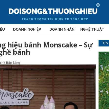
IỆU
DOANH NGHIỆP
DOANH NHÂN
NGHỆ THUẬT
ng hiệu bánh Monscake – Sự
TIN
nghề bánh
i
 hit Bắc Bling