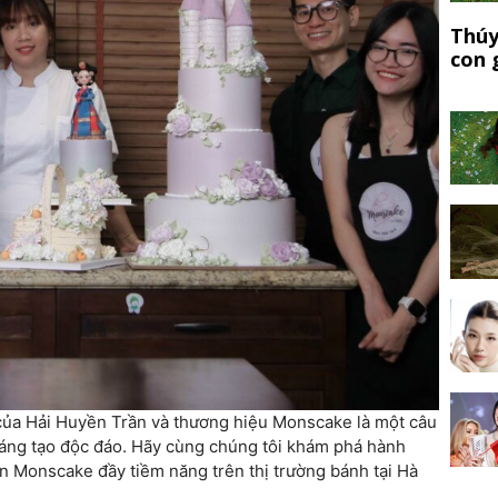
Thúy
con 
 của Hải Huyền Trần và thương hiệu Monscake là một câu
áng tạo độc đáo. Hãy cùng chúng tôi khám phá hành
ên Monscake đầy tiềm năng trên thị trường bánh tại Hà