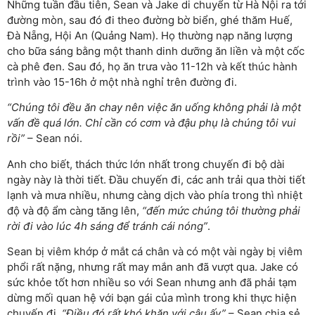
Những tuần đầu tiên, Sean và Jake di chuyển từ Hà Nội ra tới
đường mòn, sau đó đi theo đường bờ biển, ghé thăm Huế,
Đà Nẵng, Hội An (Quảng Nam). Họ thường nạp năng lượng
cho bữa sáng bằng một thanh dinh dưỡng ăn liền và một cốc
cà phê đen. Sau đó, họ ăn trưa vào 11-12h và kết thúc hành
trình vào 15-16h ở một nhà nghỉ trên đường đi.
“Chúng tôi đều ăn chay nên việc ăn uống không phải là một
vấn đề quá lớn. Chỉ cần có cơm và đậu phụ là chúng tôi vui
rồi”
– Sean nói.
Anh cho biết, thách thức lớn nhất trong chuyến đi bộ dài
ngày này là thời tiết. Đầu chuyến đi, các anh trải qua thời tiết
lạnh và mưa nhiều, nhưng càng dịch vào phía trong thì nhiệt
độ và độ ẩm càng tăng lên,
“đến mức chúng tôi thường phải
rời đi vào lúc 4h sáng để tránh cái nóng”
.
Sean bị viêm khớp ở mắt cá chân và có một vài ngày bị viêm
phổi rất nặng, nhưng rất may mắn anh đã vượt qua. Jake có
sức khỏe tốt hơn nhiều so với Sean nhưng anh đã phải tạm
dừng mối quan hệ với bạn gái của mình trong khi thực hiện
chuyến đi.
“Điều đó rất khó khăn với cậu ấy”
– Sean chia sẻ.