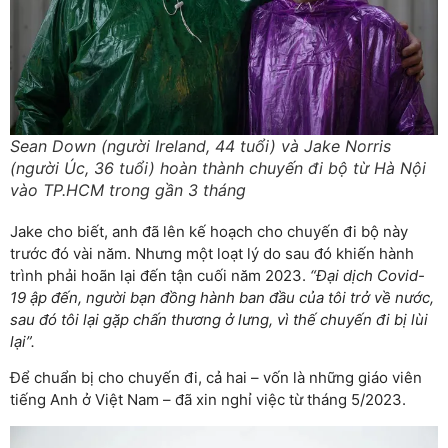
Sean Down (người Ireland, 44 tuổi) và Jake Norris
(người Úc, 36 tuổi) hoàn thành chuyến đi bộ từ Hà Nội
vào TP.HCM trong gần 3 tháng
Jake cho biết, anh đã lên kế hoạch cho chuyến đi bộ này
trước đó vài năm. Nhưng một loạt lý do sau đó khiến hành
trình phải hoãn lại đến tận cuối năm 2023.
“Đại dịch Covid-
19 ập đến, người bạn đồng hành ban đầu của tôi trở về nước,
sau đó tôi lại gặp chấn thương ở lưng, vì thế chuyến đi bị lùi
lại”.
Để chuẩn bị cho chuyến đi, cả hai – vốn là những giáo viên
tiếng Anh ở Việt Nam – đã xin nghỉ việc từ tháng 5/2023.