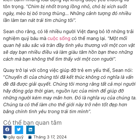
tôn trọng.
“Chim bị nhốt trong lồng nhỏ, chó bị xích suốt
ngày, mèo bị bỏ trong thùng… Những cảnh tượng đó nhiều
lần làm tan nát trái tim chúng tôi”.
Sean cho rằng, có lẽ nhiều người Việt đang bỏ lỡ những trải
nghiệm quý báu mà
cuộc sống
có thể mang lại.
“Một mối
quan hệ sâu sắc và tràn đầy tình yêu thương với một con vật
sẽ dạy bạn nhiều điều và làm giàu tâm hồn bạn theo những
cách mà bạn không thể tìm thấy với một con người”.
Quay trở lại với công việc giúp đỡ trẻ em yếu thế, Sean nói:
“
Chuyến đi của chúng tôi đã kết thúc không có nghĩa là vấn
đề đã được giải quyết. Chúng tôi mong rằng tất cả mọi người
hãy đóng góp thời gian, nguồn lực của mình để giúp đỡ
những người kém may mắn hơn. Đó là nghĩa vụ của chúng ta.
Chúng ta có thể làm cho thế giới này trở nên tốt đẹp hơn
bằng chính tình yêu trong trái tim mình”.
Có thể bạn quan tâm
gây quỹ
Tháng 3 17, 2024