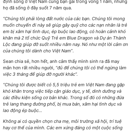
định sống ở Việt Nam cùng bạn gái trong vòng 1 năm, nhưng
họ đã sống ở đây suốt 7 năm qua.
“Chúng tôi phải lòng đất nước của các bạn. Chúng tôi mong
muốn chuyến đi này sẽ giúp gây quỹ cho các nạn nhân là trẻ
em bị xâm hại tình dục, ép buộc lao động, có hoàn cảnh khó
khăn mà 2 tổ chức Quỹ Trẻ em Blue Dragon và Dự án Thành
Lộc đang giúp đỡ suốt nhiều năm nay. Nó như một lời cảm ơn
của chúng tôi dành cho Việt Nam”
.
Sean chia sẻ, hơn hết, anh cảm thấy mình sinh ra đã may
mắn hơn rất nhiều người,
“đủ để chúng tôi có thể ngừng làm
việc 3 tháng để giúp đỡ người khác”.
“Chúng tôi được biết có 5,5 triệu trẻ em Việt Nam đang gặp
khó khăn trong việc tiếp cận giáo dục, y tế, dinh dưỡng và
các điều kiện sống cơ bản khác. Trong số đó có những đứa
trẻ lang thang đường phố, bị mua bán, xâm hại tình dục và
lao động ép buộc…
Không ai có quyền chọn cha mẹ, môi trường xã hội, trí tuệ
hay cơ thể của mình. Các em xứng đáng có một cuộc sống