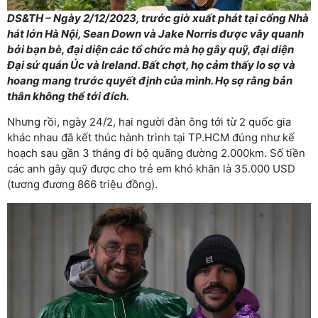
DS&TH – Ngày 2/12/2023, trước giờ xuất phát tại cổng Nhà
hát lớn Hà Nội, Sean Down và Jake Norris được vây quanh
bởi bạn bè, đại diện các tổ chức mà họ gây quỹ, đại diện
Đại sứ quán Úc và Ireland. Bất chợt, họ cảm thấy lo sợ và
hoang mang trước quyết định của mình. Họ sợ rằng bản
thân không thể tới đích.
Nhưng rồi, ngày 24/2, hai người đàn ông tới từ 2 quốc gia
khác nhau đã kết thúc hành trình tại TP.HCM đúng như kế
hoạch sau gần 3 tháng đi bộ quãng đường 2.000km. Số tiền
các anh gây quỹ được cho trẻ em khó khăn là 35.000 USD
(tương đương 866 triệu đồng).