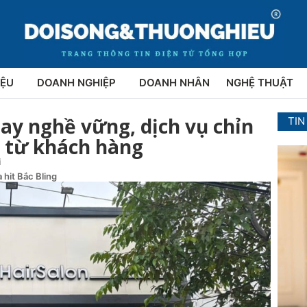
IỆU
DOANH NGHIỆP
DOANH NHÂN
NGHỆ THUẬT
ay nghề vững, dịch vụ chỉn
TIN
g từ khách hàng
i
 hit Bắc Bling