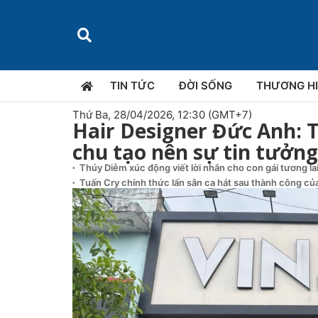
TIN TỨC
ĐỜI SỐNG
THƯƠNG H
Thứ Ba, 28/04/2026, 12:30 (GMT+7)
Hair Designer Đức Anh: T
chu tạo nên sự tin tưởn
Thúy Diễm xúc động viết lời nhắn cho con gái tương la
Tuấn Cry chính thức lấn sân ca hát sau thành công của