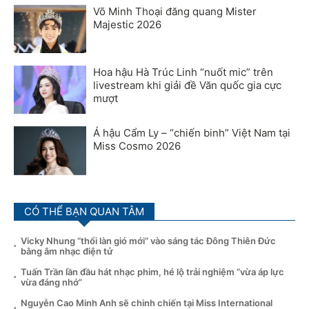
Võ Minh Thoại đăng quang Mister
Majestic 2026
Hoa hậu Hà Trúc Linh “nuốt mic” trên
livestream khi giải đề Văn quốc gia cực
mượt
Á hậu Cẩm Ly – “chiến binh” Việt Nam tại
Miss Cosmo 2026
CÓ THỂ BẠN QUAN TÂM
Vicky Nhung “thổi làn gió mới” vào sáng tác Đông Thiên Đức
bằng âm nhạc điện tử
Tuấn Trần lần đầu hát nhạc phim, hé lộ trải nghiệm “vừa áp lực
vừa đáng nhớ”
Nguyễn Cao Minh Anh sẽ chinh chiến tại Miss International