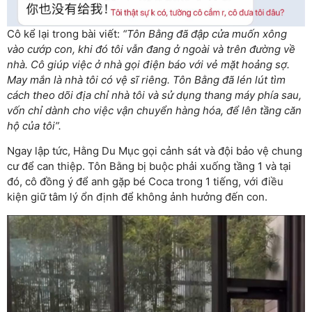
Cô kể lại trong bài viết:
“Tôn Bằng đã đập cửa muốn xông
vào cướp con, khi đó tôi vẫn đang ở ngoài và trên đường về
nhà. Cô giúp việc ở nhà gọi điện báo với vẻ mặt hoảng sợ.
May mắn là nhà tôi có vệ sĩ riêng. Tôn Bằng đã lén lút tìm
cách theo dõi địa chỉ nhà tôi và sử dụng thang máy phía sau,
vốn chỉ dành cho việc vận chuyển hàng hóa, để lên tầng căn
hộ của tôi”.
Ngay lập tức, Hằng Du Mục gọi cảnh sát và đội bảo vệ chung
cư để can thiệp. Tôn Bằng bị buộc phải xuống tầng 1 và tại
đó, cô đồng ý để anh gặp bé Coca trong 1 tiếng, với điều
kiện giữ tâm lý ổn định để không ảnh hưởng đến con.