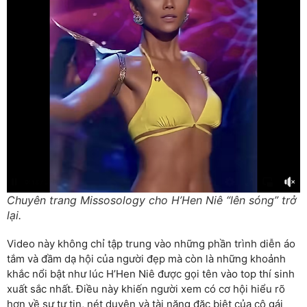
Chuyên trang Missosology cho H’Hen Niê “lên sóng” trở
lại.
Video này không chỉ tập trung vào những phần trình diễn áo
tắm và đầm dạ hội của người đẹp mà còn là những khoảnh
khắc nổi bật như lúc H’Hen Niê được gọi tên vào top thí sinh
xuất sắc nhất. Điều này khiến người xem có cơ hội hiểu rõ
hơn về sự tự tin, nét duyên và tài năng đặc biệt của cô gái