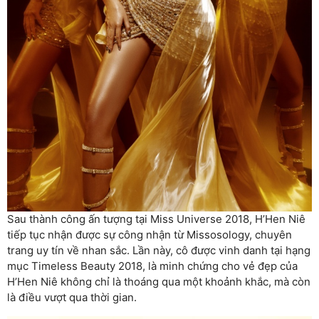
Sau thành công ấn tượng tại Miss Universe 2018, H’Hen Niê
tiếp tục nhận được sự công nhận từ Missosology, chuyên
trang uy tín về nhan sắc. Lần này, cô được vinh danh tại hạng
mục Timeless Beauty 2018, là minh chứng cho vẻ đẹp của
H’Hen Niê không chỉ là thoáng qua một khoảnh khắc, mà còn
là điều vượt qua thời gian.