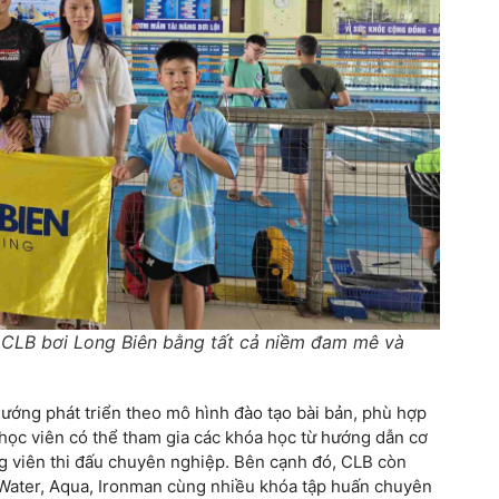
 CLB bơi Long Biên bằng tất cả niềm đam mê và
ướng phát triển theo mô hình đào tạo bài bản, phù hợp
, học viên có thể tham gia các khóa học từ hướng dẫn cơ
g viên thi đấu chuyên nghiệp. Bên cạnh đó, CLB còn
 Water, Aqua, Ironman cùng nhiều khóa tập huấn chuyên