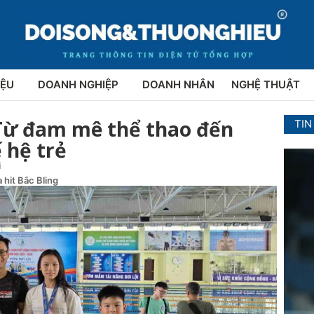
IỆU
DOANH NGHIỆP
DOANH NHÂN
NGHỆ THUẬT
Từ đam mê thể thao đến
TIN
 hệ trẻ
i
 hit Bắc Bling