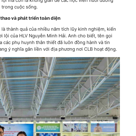
i lội mà còn là không gian để các học viên nuôi dưỡng
ơn trong cuộc sống.
thao và phát triển toàn diện
là thành quả của nhiều năm tích lũy kinh nghiệm, kiến
 lội của HLV Nguyễn Minh Hải. Anh cho biết, tên gọi
a các phụ huynh thân thiết đã luôn đồng hành và tin
ang ý nghĩa gắn liền với địa phương nơi CLB hoạt động.