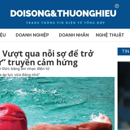
IỆU
DOANH NGHIỆP
DOANH NHÂN
NGHỆ THUẬT
Vượt qua nỗi sợ để trở
TIN
ư” truyền cảm hứng
ên Đức bằng âm nhạc điện tử
ừa áp lực vừa đáng nhớ”