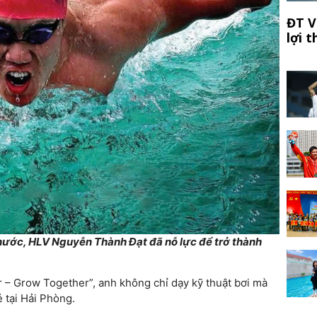
ĐT V
lợi 
nước, HLV Nguyễn Thành Đạt đã nỗ lực để trở thành
r – Grow Together”, anh không chỉ dạy kỹ thuật bơi mà
ẻ tại Hải Phòng.