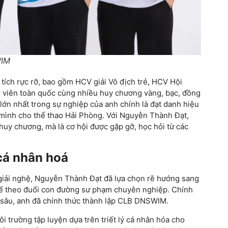
WIM
tích rực rỡ, bao gồm HCV giải Vô địch trẻ, HCV Hội
h viên toàn quốc cùng nhiều huy chương vàng, bạc, đồng
 lớn nhất trong sự nghiệp của anh chính là đạt danh hiệu
mình cho thể thao Hải Phòng. Với Nguyễn Thành Đạt,
huy chương, mà là cơ hội được gặp gỡ, học hỏi từ các
cá nhân hoá
à giải nghệ, Nguyễn Thành Đạt đã lựa chọn rẽ hướng sang
để theo đuổi con đường sư phạm chuyên nghiệp. Chính
 sâu, anh đã chính thức thành lập CLB DNSWIM.
trường tập luyện dựa trên triết lý cá nhân hóa cho