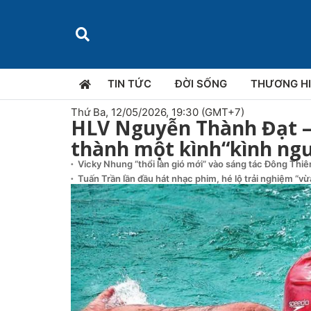
TIN TỨC
ĐỜI SỐNG
THƯƠNG H
Thứ Ba, 12/05/2026, 19:30 (GMT+7)
HLV Nguyễn Thành Đạt – 
thành một kình“kình ng
Vicky Nhung “thổi làn gió mới” vào sáng tác Đông Thi
Tuấn Trần lần đầu hát nhạc phim, hé lộ trải nghiệm “v