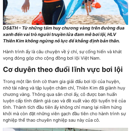
DS&TH – Từ những tấm huy chương vàng trên đường đua
xanh đến vai trò người truyền lửa đam mê bơi lội, HLV
Thiên Kim không ngừng nỗ lực để khẳng định bản thân.
Hành trình ấy là câu chuyện về ý chí, sự cống hiến và khát
vọng đóng góp cho cộng đồng bơi lội Việt Nam.
Cơ duyên theo đuổi lĩnh vực bơi lội
Trong một lần tình cờ tham gia giải đấu bơi lội của huyện,
nhờ tài năng và tập luyện chăm chỉ, Thiên Kim đã giành huy
chương vàng. Thông qua sân chơi ấy, cô được ban huấn
luyện cấp tỉnh đánh giá cao và đề xuất vào đội tuyển trẻ của
tỉnh. Thành tích đầu tiên ấy không chỉ mang lại niềm hứng
khởi mà còn đặt những viên gạch đầu tiên cho hành trình sự
nghiệp thể thao chuyên nghiệp sau này của cô.