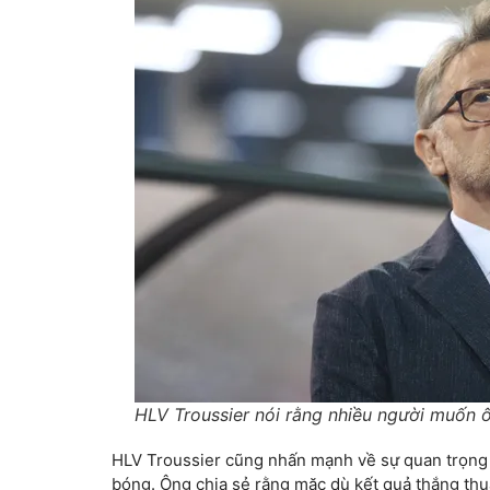
HLV Troussier nói rằng nhiều người muốn ô
HLV Troussier cũng nhấn mạnh về sự quan trọng 
bóng. Ông chia sẻ rằng mặc dù kết quả thắng thu