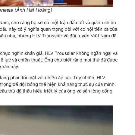
donesia (Ảnh Hải Hoàng)
 Nam, cho rằng họ sẽ có một trận đấu tốt và giành chiến
ấu này có ý nghĩa quan trọng đối với cơ hội tiến xa của
 sân nhà, nhưng HLV Troussier và đội tuyển Việt Nam đã
chục nghìn khán giả, HLV Troussier không ngần ngại và
ể lực và chiến thuật. Ông cho biết rằng mọi thứ đã được
khăn này.
đang phải đối mặt với nhiều áp lực. Tuy nhiên, HLV
 trọng để đội bóng thể hiện khả năng thực sự của mình.
ầu thủ đã thấu hiểu triết lý của ông và sẵn lòng cống