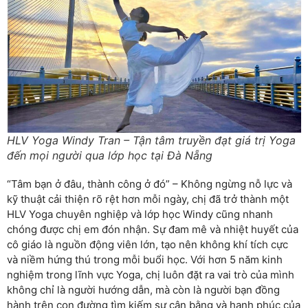
HLV Yoga Windy Tran – Tận tâm truyền đạt giá trị Yoga
đến mọi người qua lớp học tại Đà Nẵng
“Tâm bạn ở đâu, thành công ở đó” – Không ngừng nỗ lực và
kỹ thuật cải thiện rõ rệt hơn mỗi ngày, chị đã trở thành một
HLV Yoga chuyên nghiệp và lớp học Windy cũng nhanh
chóng được chị em đón nhận. Sự đam mê và nhiệt huyết của
cô giáo là nguồn động viên lớn, tạo nên không khí tích cực
và niềm hứng thú trong mỗi buổi học. Với hơn 5 năm kinh
nghiệm trong lĩnh vực Yoga, chị luôn đặt ra vai trò của mình
không chỉ là người hướng dẫn, mà còn là người bạn đồng
hành trên con đường tìm kiếm sự cân bằng và hạnh phúc của