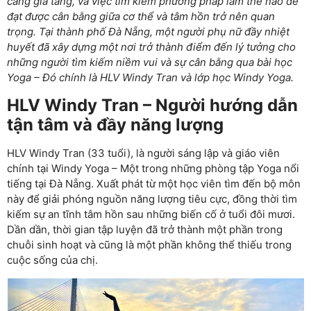
càng gia tăng, và việc tìm kiếm phương pháp làm thế nào để
đạt được cân bằng giữa cơ thể và tâm hồn trở nên quan
trọng. Tại thành phố Đà Nẵng, một người phụ nữ đầy nhiệt
huyết đã xây dựng một nơi trở thành điểm đến lý tưởng cho
những người tìm kiếm niềm vui và sự cân bằng qua bài học
Yoga – Đó chính là HLV Windy Tran và lớp học Windy Yoga.
HLV Windy Tran – Người hướng dẫn
tận tâm và đầy năng lượng
HLV Windy Tran (33 tuổi), là người sáng lập và giáo viên
chính tại Windy Yoga – Một trong những phòng tập Yoga nổi
tiếng tại Đà Nẵng. Xuất phát từ một học viên tìm đến bộ môn
này để giải phóng nguồn năng lượng tiêu cực, đồng thời tìm
kiếm sự an tĩnh tâm hồn sau những biến cố ở tuổi đôi mươi.
Dần dần, thời gian tập luyện đã trở thành một phần trong
chuỗi sinh hoạt và cũng là một phần không thể thiếu trong
cuộc sống của chị.