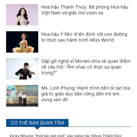
Hoa hậu Thanh Thủy: Bệ phóng Hoa hậu
Việt Nam và giấc mơ vươn xa
Hoa hậu Ý Nhi: Kiên định với con đường
tri thức sau hành trình Miss World
Gặp gỡ nghệ sĩ Moram chia sẻ quan điểm
về câu hỏi: “Âm nhạc có thực sự quan
trọng?”
Ms. Linh Phùng: Hành trình bền bỉ lan tỏa
giá trị giáo dục bền vững đến trẻ em
vùng ven đô
CÓ THỂ BẠN QUAN TÂM
Vicky Nhung “thổi làn gió mới” vào sáng tác Đông Thiên Đức