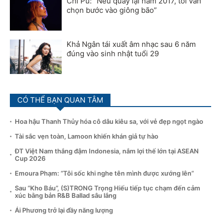
Chi Pu: “Nếu quay lại năm 2017, tôi vẫn
chọn bước vào giông bão”
Khả Ngân tái xuất âm nhạc sau 6 năm
đúng vào sinh nhật tuổi 29
CÓ THỂ BẠN QUAN TÂM
Hoa hậu Thanh Thủy hóa cô dâu kiêu sa, với vẻ đẹp ngọt ngào
Tài sắc vẹn toàn, Lamoon khiến khán giả tự hào
ĐT Việt Nam thắng đậm Indonesia, nắm lợi thế lớn tại ASEAN
Cup 2026
Emoura Phạm: “Tôi sốc khi nghe tên mình được xướng lên”
Sau “Kho Báu”, (S)TRONG Trọng Hiếu tiếp tục chạm đến cảm
xúc bằng bản R&B Ballad sâu lắng
Ái Phương trở lại đầy năng lượng