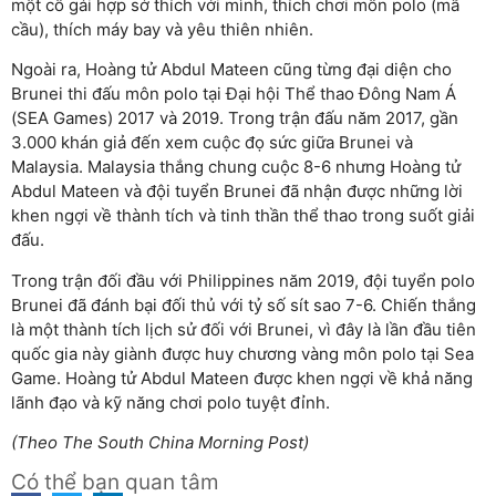
một cô gái hợp sở thích với mình, thích chơi môn polo (mã
cầu), thích máy bay và yêu thiên nhiên.
Ngoài ra, Hoàng tử Abdul Mateen cũng từng đại diện cho
Brunei thi đấu môn polo tại Đại hội Thể thao Đông Nam Á
(SEA Games) 2017 và 2019. Trong trận đấu năm 2017, gần
3.000 khán giả đến xem cuộc đọ sức giữa Brunei và
Malaysia. Malaysia thắng chung cuộc 8-6 nhưng Hoàng tử
Abdul Mateen và đội tuyển Brunei đã nhận được những lời
khen ngợi về thành tích và tinh thần thể thao trong suốt giải
đấu.
Trong trận đối đầu với Philippines năm 2019, đội tuyển polo
Brunei đã đánh bại đối thủ với tỷ số sít sao 7-6. Chiến thắng
là một thành tích lịch sử đối với Brunei, vì đây là lần đầu tiên
quốc gia này giành được huy chương vàng môn polo tại Sea
Game. Hoàng tử Abdul Mateen được khen ngợi về khả năng
lãnh đạo và kỹ năng chơi polo tuyệt đỉnh.
(Theo The South China Morning Post)
Có thể bạn quan tâm