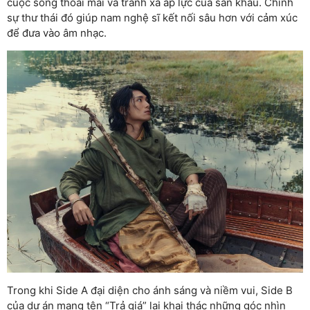
cuộc sống thoải mái và tránh xa áp lực của sân khấu. Chính
sự thư thái đó giúp nam nghệ sĩ kết nối sâu hơn với cảm xúc
để đưa vào âm nhạc.
Trong khi Side A đại diện cho ánh sáng và niềm vui, Side B
của dự án mang tên “Trả giá” lại khai thác những góc nhìn