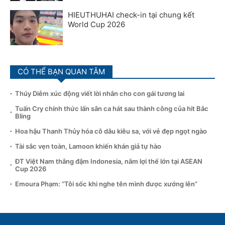
HIEUTHUHAI check-in tại chung kết
World Cup 2026
CÓ THỂ BẠN QUAN TÂM
Thúy Diễm xúc động viết lời nhắn cho con gái tương lai
Tuấn Cry chính thức lấn sân ca hát sau thành công của hit Bắc
Bling
Hoa hậu Thanh Thủy hóa cô dâu kiêu sa, với vẻ đẹp ngọt ngào
Tài sắc vẹn toàn, Lamoon khiến khán giả tự hào
ĐT Việt Nam thắng đậm Indonesia, nắm lợi thế lớn tại ASEAN
Cup 2026
Emoura Phạm: “Tôi sốc khi nghe tên mình được xướng lên”