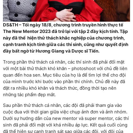
DS&TH – Tối ngày 18/8, chương trình truyền hình thực tế
The New Mentor 2023 đã trở lại với tập 2 đầy kịch tính. Tập
này đã thể hiện thử thách khắc nghiệp của chương trình,
cạnh tranh kịch tính giữa các thí sinh, cũng như quyết định
đầy bất ngờ từ Hương Giang và Dược sĩ Tiến.
Trong phần thử thách cá nhân, các thí sinh đã phải đối mặt
với một bài thử thách khó khăn – photoshoot với chủ đề liên
quan đến hoa sen. Mục tiêu của họ là để tìm lợi thế cho đội
của mình trước khi bước vào phần thi chính. Chủ đề này đã
đặt ra nhiều khó khăn và thách thức, đồng thời tạo nên
những tác phẩm đẹp mắt.
Sau phần thử thách cá nhân, các đội đã phải tham gia vào
cuộc đua với thời gian giữa việc chụp ảnh đơn và ảnh nhóm.
Dưới sự hướng dẫn của new mentor và super mentor, các thí
sinh đã phải đối mặt với khá nhiều áp lực. Kết quả cuối cùng
đã thể hiện sự cạnh tranh sát sao giữa các đội, với đội của