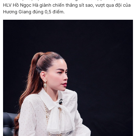
HLV Hồ Ngọc Hà giành chiến thắng sít sao, vượt qua đội của
Hương Giang đúng 0,5 điểm.