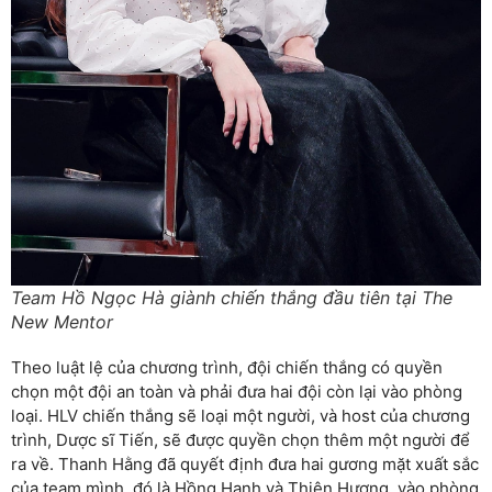
Team Hồ Ngọc Hà giành chiến thắng đầu tiên tại The
New Mentor
Theo luật lệ của chương trình, đội chiến thắng có quyền
chọn một đội an toàn và phải đưa hai đội còn lại vào phòng
loại. HLV chiến thắng sẽ loại một người, và host của chương
trình, Dược sĩ Tiến, sẽ được quyền chọn thêm một người để
ra về. Thanh Hằng đã quyết định đưa hai gương mặt xuất sắc
của team mình, đó là Hồng Hạnh và Thiên Hương, vào phòng