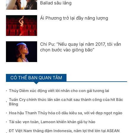
Ballad sâu lắng
Ái Phương trở lại đầy năng lượng
Chi Pu: “Nếu quay lại năm 2017, tôi vẫn
chọn bước vào giông bão”
CÓ THỂ BẠN QUAN TÂM
Thúy Diễm xúc động viết lời nhắn cho con gái tương lai
Tuấn Cry chính thức lấn sân ca hát sau thành công của hit Bắc
Bling
Hoa hậu Thanh Thủy hóa cô dâu kiêu sa, với vẻ đẹp ngọt ngào
Tài sắc vẹn toàn, Lamoon khiến khán giả tự hào
ĐT Việt Nam thắng đậm Indonesia, nắm lợi thế lớn tại ASEAN