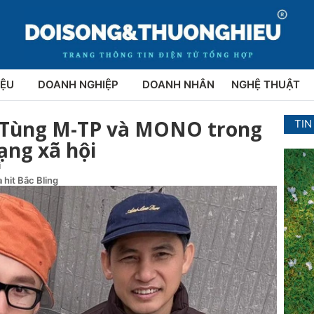
IỆU
DOANH NGHIỆP
DOANH NHÂN
NGHỆ THUẬT
n Tùng M-TP và MONO trong
TIN
ạng xã hội
i
 hit Bắc Bling