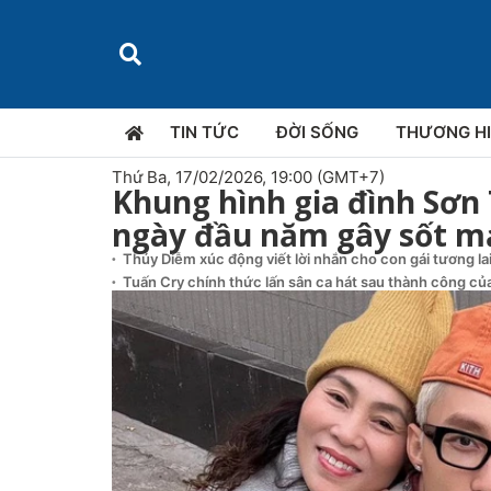
TIN TỨC
ĐỜI SỐNG
THƯƠNG H
Thứ Ba, 17/02/2026, 19:00 (GMT+7)
Khung hình gia đình Sơ
ngày đầu năm gây sốt m
Thúy Diễm xúc động viết lời nhắn cho con gái tương la
Tuấn Cry chính thức lấn sân ca hát sau thành công của