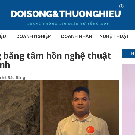
IỆU
DOANH NGHIỆP
DOANH NHÂN
NGHỆ THUẬT
g bằng tâm hồn nghệ thuật
TIN
ịnh
i
 hit Bắc Bling