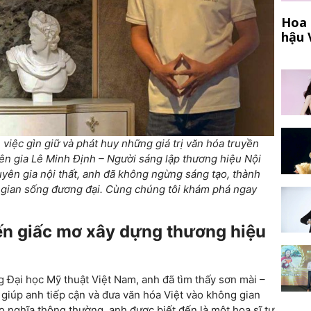
Hoa 
hậu 
iệc gìn giữ và phát huy những giá trị văn hóa truyền
yên gia Lê Minh Định – Người sáng lập thương hiệu Nội
uyên gia nội thất, anh đã không ngừng sáng tạo, thành
 gian sống đương đại. Cùng chúng tôi khám phá ngay
ến giấc mơ xây dựng thương hiệu
 Đại học Mỹ thuật Việt Nam, anh đã tìm thấy sơn mài –
 giúp anh tiếp cận và đưa văn hóa Việt vào không gian
o nghĩa thông thường, anh được biết đến là một họa sĩ tự