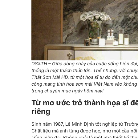
DS&TH – Giữa dòng chảy của cuộc sống hiện đại, v
thống là một thách thức lớn. Thế nhưng, với chu
Thất Sơn Mài HD, từ một họa sĩ tự do đến một ch
công mang tinh hoa sơn mài Việt Nam vào không
trong chuyên mục ngày hôm nay!
Từ mơ ước trở thành họa sĩ đ
riêng
Sinh năm 1987, Lê Minh Định tốt nghiệp từ Trường
Chất liệu mà anh từng được học, như một cầu nối
sống hiện đại. Không phải là một nhà thiết kế the