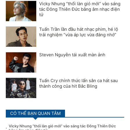
Vicky Nhung “thổi làn gió mới” vào sáng
tác Đông Thiên Đức bằng âm nhạc điện
tử
Tuấn Trần lần đầu hát nhạc phim, hé lộ
trải nghiệm “vừa áp lực vừa đáng nhớ”
Steven Nguyễn tái xuất màn ảnh
Tuấn Cry chính thức lấn sân ca hát sau
thành công của hit Bắc Bling
CÓ THỂ BẠN QUAN TÂM
Vicky Nhung “thổi làn gió mới” vào sáng tác Đông Thiên Đức