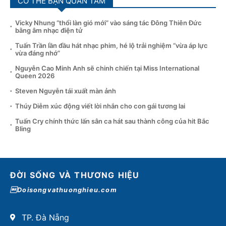
CÓ THỂ BẠN QUAN TÂM
Vicky Nhung “thổi làn gió mới” vào sáng tác Đông Thiên Đức
bằng âm nhạc điện tử
Tuấn Trần lần đầu hát nhạc phim, hé lộ trải nghiệm “vừa áp lực
vừa đáng nhớ”
Nguyễn Cao Minh Anh sẽ chinh chiến tại Miss International
Queen 2026
Steven Nguyễn tái xuất màn ảnh
Thúy Diễm xúc động viết lời nhắn cho con gái tương lai
Tuấn Cry chính thức lấn sân ca hát sau thành công của hit Bắc
Bling
ĐỜI SỐNG VÀ THƯƠNG HIỆU
Doisongvathuonghieu.com
TP. Đà Nẵng